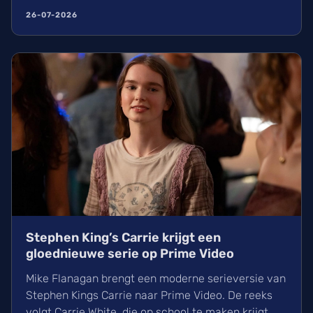
Callum Turner en Briana Middleton belooft dit een
26-07-2026
knaller te worden. Ontdek wanneer de serie van
start gaat op de streamingdienst!
Stephen King’s Carrie krijgt een
gloednieuwe serie op Prime Video
Mike Flanagan brengt een moderne serieversie van
Stephen Kings Carrie naar Prime Video. De reeks
volgt Carrie White, die op school te maken krijgt