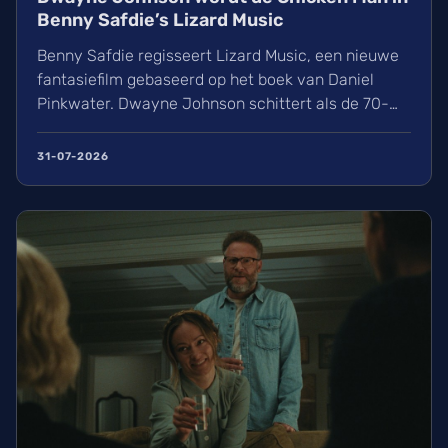
Benny Safdie’s Lizard Music
Benny Safdie regisseert Lizard Music, een nieuwe
fantasiefilm gebaseerd op het boek van Daniel
Pinkwater. Dwayne Johnson schittert als de 70-
jarige Chicken Man die samen met een jongen en
een stokoude kip op avontuur gaat. De cast bevat
31-07-2026
ook Regina Hall en Alicia Silverstone. Wij kijken
alvast uit naar deze magische mix van live-action
en CGI!