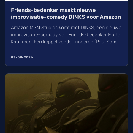
Friends-bedenker maakt nieuwe
improvisatie-comedy DINKS voor Amazon
Amazon MGM Studios komt met DINKS, een nieuwe
improvisatie-comedy van Friends-bedenker Marta
Kauffman. Een koppel zonder kinderen (Paul Scheer
en June Diane Raphael) knapt hierin een
droomhuis op zonder vast script. Wij ontdekken
03-08-2026
hoe dit unieke project, gefinancierd door PMCI, een
moderne draai geeft aan de klassieke sitcom op
Prime Video.