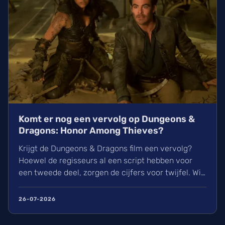
Komt er nog een vervolg op Dungeons &
Dragons: Honor Among Thieves?
Krijgt de Dungeons & Dragons film een vervolg?
Hoewel de regisseurs al een script hebben voor
een tweede deel, zorgen de cijfers voor twijfel. Wij
vonden Honor Among Thieves geweldig, maar de
opbrengst bleef achter. Ondertussen zit de wereld
26-07-2026
van het spel niet stil met nieuwe digitale tools en
uitbreidingen zoals Arcana Unleashed.