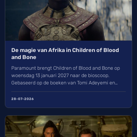
De magie van Afrika in Children of Blood
and Bone
Paramount brengt Children of Blood and Bone op
woensdag 13 januari 2027 naar de bioscoop.
Gebaseerd op de boeken van Tomi Adeyemi en
geregisseerd door Gina Prince-Bythewood, volgen
wij Thuso Mbedu in een episch fantasy-avontuur
28-07-2026
vol magie in het Afrikaanse Orïsha. Een
indrukwekkende cast met onder meer Idris Elba en
Viola Davis staat paraat.