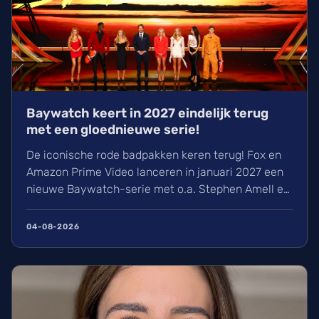
Baywatch keert in 2027 eindelijk terug
met een gloednieuwe serie!
De iconische rode badpakken keren terug! Fox en
Amazon Prime Video lanceren in januari 2027 een
nieuwe Baywatch-serie met o.a. Stephen Amell en
Shay Mitchell. We kunnen rekenen op 12 nieuwe
afleveringen én de originele seizoenen op Amazon
04-08-2026
Prime Video. De productie is nu volop bezig onder
leiding van Matt Nix en regisseur McG.