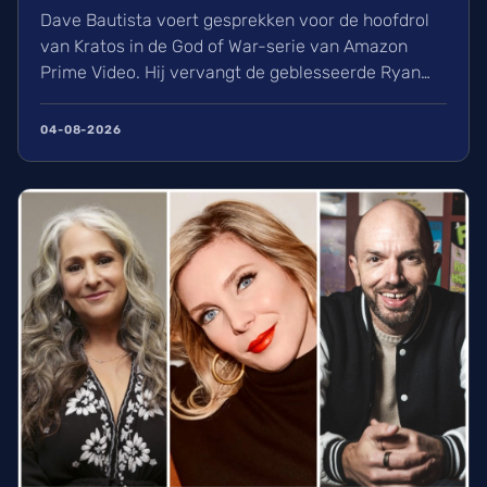
Dave Bautista voert gesprekken voor de hoofdrol
van Kratos in de God of War-serie van Amazon
Prime Video. Hij vervangt de geblesseerde Ryan
Hurst. De opnames van de reeks, gebaseerd op de
populaire games, starten in oktober 2026 in
04-08-2026
Vancouver. Wij ontdekken hier alles over de cast,
het verhaal en de plannen voor de twee bevestigde
seizoenen.