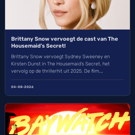
Brittany Snow vervoegt de cast van The
Housemaid’s Secret!
Brittany Snow vervoegt Sydney Sweeney en
Kirsten Dunst in The Housemaid’s Secret, het
vervolg op de thrillerhit uit 2025. De film,
gebaseerd op de boeken van Freida McFadden,
verschijnt op woensdag 15 december 2027 in de
04-08-2026
bioscoop. Ondertussen ligt TikTok onder vuur in
Europa wegens privacyschendingen. Lees hier
alles over de cast en de film.