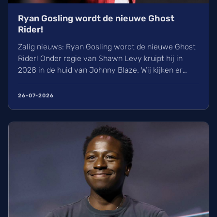
Ryan Gosling wordt de nieuwe Ghost
Rider!
Zalig nieuws: Ryan Gosling wordt de nieuwe Ghost
Rider! Onder regie van Shawn Levy kruipt hij in
2028 in de huid van Johnny Blaze. Wij kijken er
alvast enorm naar uit om de Spirit of Vengeance
eindelijk in het MCU te zien schitteren. Lees hier
26-07-2026
alles over de casting, de releasedatum en de
geschiedenis van dit vurige Marvel-personage.