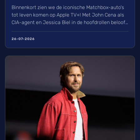
Binnenkort zien we de iconische Matchbox-auto's
tot leven komen op Apple TV+! Met John Cena als
CIA-agent en Jessica Biel in de hoofdrollen belooft
de film Matchbox een actierijke rit te worden.
Ontdek alles over de cast, de indrukwekkende
26-07-2026
stunts en de plannen van Mattel voor hun andere
speelgoedmerken zoals Hot Wheels en Uno.