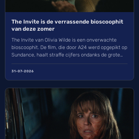
The Invite is de verrassende bioscoophit
van deze zomer
The Invite van Olivia Wilde is een onverwachte
bioscoophit. De film, die door A24 werd opgepikt op
Sundance, haalt straffe cijfers ondanks de grote
concurrentie. Wij ontdekken hoe deze kleinschalige
productie met Seth Rogen en Penélope Cruz in
31-07-2026
recordtempo werd opgenomen en waarom we
massaal naar de cinema trekken voor dit sterke
relatiedrama.