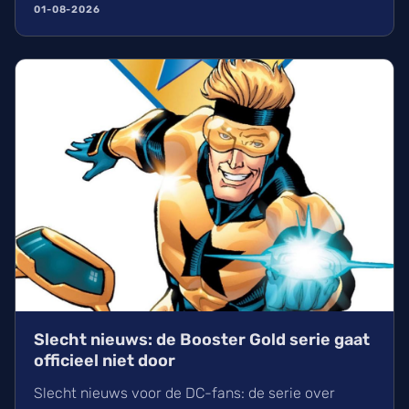
hernemen hun rollen. Wij kijken alvast uit naar de
01-08-2026
release in 2025, waarbij de originele makers
opnieuw aan het roer staan voor meer onhandige
humor.
Slecht nieuws: de Booster Gold serie gaat
officieel niet door
Slecht nieuws voor de DC-fans: de serie over