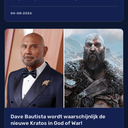
succesvolle live-action release sinds Deadpool &
Wolverine. Ontdek hoe Andy Sachs en Miranda
04-08-2026
Priestly het er vanaf brengen in deze nieuwe
sequel die nu wereldwijd te streamen is via
Disney+ en Hulu.
Dave Bautista wordt waarschijnlijk de
nieuwe Kratos in God of War!