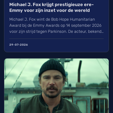
Michael J. Fox krijgt prestigieuze ere-
Emmy voor zijn inzet voor de wereld
Michael J. Fox wint de Bob Hope Humanitarian
Award bij de Emmy Awards op 14 september 2026
voor zijn strijd tegen Parkinson. De acteur, bekend
van Back to the Future en Family Ties, heeft met
zijn stichting al meer dan 3 miljard dollar
29-07-2026
opgehaald voor onderzoek. Wij kijken alvast uit
naar de uitreiking van deze bijzondere prijs in Los
Angeles!