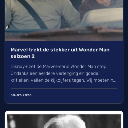
Marvel trekt de stekker uit Wonder Man
seizoen 2
Disney+ zet de Marvel-serie Wonder Man stop.
Ondanks een eerdere verlenging en goede
kritieken, vallen de kijkcijfers tegen. Wij moeten het
dus doen met één seizoen van Simon Williams, al
kunnen de personages nog wel opduiken in andere
30-07-2026
MCU-projecten. Lees hier alles over de beslissing
en wat dit betekent voor de toekomst van de serie.