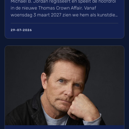
Michael B. Jordan regisseert en speelt de hoofdrol
in de nieuwe Thomas Crown Affair. Vanaf
woensdag 3 maart 2027 zien we hem als kunstdief
die gestolen werken teruggeeft aan de makers.
Met ook Adria Arjona en Kenneth Branagh in de
29-07-2026
cast belooft dit een internationaal actie-avontuur
vol mode en romantiek te worden. Wij kijken er al
naar uit!