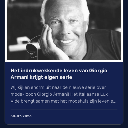
Het indrukwekkende leven van Giorgio
Armani krijgt eigen serie
Wij kijken enorm uit naar de nieuwe serie over
mode-icoon Giorgio Armani! Het Italiaanse Lux
Vide brengt samen met het modehuis zijn leven en
carrière in Hollywood naar het kleine scherm. Met
regisseur Ferzan Ozpetek aan het roer en toegang
30-07-2026
tot de archieven belooft dit een visueel pareltje te