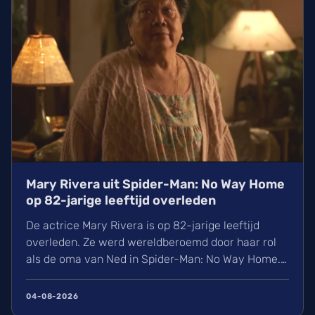
Mary Rivera uit Spider-Man: No Way Home
op 82-jarige leeftijd overleden
De actrice Mary Rivera is op 82-jarige leeftijd
overleden. Ze werd wereldberoemd door haar rol
als de oma van Ned in Spider-Man: No Way Home.
Na een beroerte en een coma overleed ze op 4
augustus 2026 in Honolulu. Wij herinneren haar
04-08-2026
vooral om haar grappige scène met de