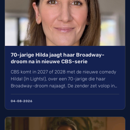
70-jarige Hilda jaagt haar Broadway-
droom na in nieuwe CBS-serie
CBS komt in 2027 of 2028 met de nieuwe comedy
Hilda! (In Lights!), over een 70-jarige die haar
Broadway-droom najaagt. De zender zet volop in
op single-camera series en oudere
hoofdrolspelers. Daarnaast verwachten we
04-08-2026
binnenkort ook NCIS: New York en de serie Einstein
met Matthew Gray Gubler. Lees hier alles over de
nieuwste plannen van CBS.