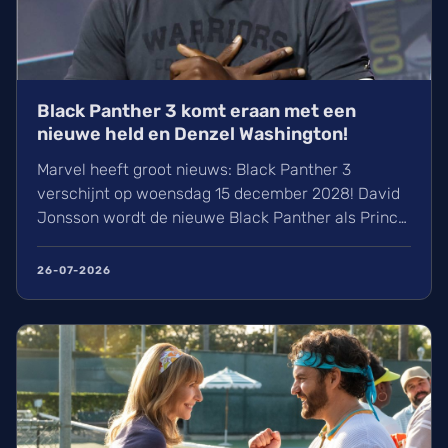
Black Panther 3 komt eraan met een
nieuwe held en Denzel Washington!
Marvel heeft groot nieuws: Black Panther 3
verschijnt op woensdag 15 december 2028! David
Jonsson wordt de nieuwe Black Panther als Prince
T’Challa II. Naast bekende gezichten zoals Letitia
Wright zien we ook Denzel Washington verschijnen.
26-07-2026
De film wordt groots aangepakt op 70mm film en
wij kunnen alvast niet wachten op dit nieuwe
hoofdstuk.