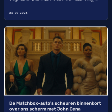
met online pesterijen terwijl ze haar telekinetische
krachten ontdekt. Met rollen voor o.a. Summer H.
26-07-2026
Howell en Matthew Lillard. De serie is vanaf
woensdag 7 oktober 2026 te streamen.
De Matchbox-auto's scheuren binnenkort
over ons scherm met John Cena