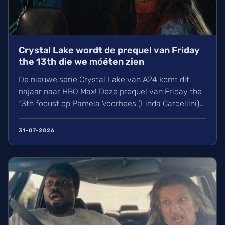
Crystal Lake wordt de prequel van Friday
the 13th die we móéten zien
De nieuwe serie Crystal Lake van A24 komt dit
najaar naar HBO Max! Deze prequel van Friday the
13th focust op Pamela Voorhees (Linda Cardellini)
een jaar na de verdrinking van haar zoon Jason.
Met showrunner Brad Caleb Kane en regisseurs
31-07-2026
zoals Michael Lennox belooft dit een absolute
must-watch te worden. Wij kijken er alvast enorm
naar uit!