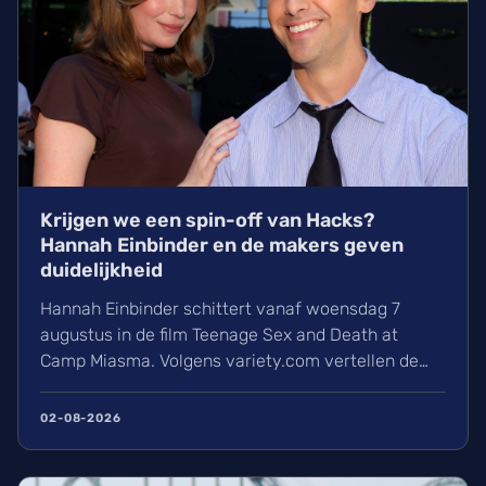
Krijgen we een spin-off van Hacks?
Hannah Einbinder en de makers geven
duidelijkheid
Hannah Einbinder schittert vanaf woensdag 7
augustus in de film Teenage Sex and Death at
Camp Miasma. Volgens variety.com vertellen de
Hacks-makers ook over hun nieuwe HBO-
projecten en waarom we voorlopig geen spin-off
02-08-2026
over Jimmy en Kayla hoeven te verwachten.
Ontdek hier alle nieuwe plannen van de cast en