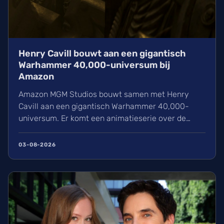
Henry Cavill bouwt aan een gigantisch
Warhammer 40,000-universum bij
Amazon
Amazon MGM Studios bouwt samen met Henry
Cavill aan een gigantisch Warhammer 40,000-
universum. Er komt een animatieserie over de
Deathwatch en een live-action reeks onder leiding
van Mike Flanagan. Wij kijken enorm uit naar deze
03-08-2026
verfilmingen van de iconische gameworld, ook al is
er op dit moment in 2026 nog geen officiële
releasedatum bekend.