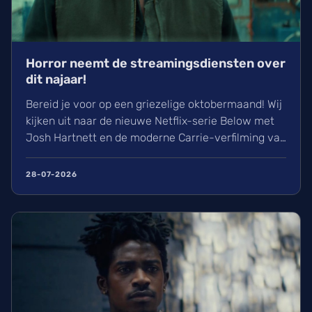
Horror neemt de streamingsdiensten over
dit najaar!
Bereid je voor op een griezelige oktobermaand! Wij
kijken uit naar de nieuwe Netflix-serie Below met
Josh Hartnett en de moderne Carrie-verfilming van
Mike Flanagan op Amazon Prime. Ontdek alles over
de cast, de releasedata en de mysterieuze
28-07-2026
zeemonsters in dit nieuwe overzicht van de
Cinematen.