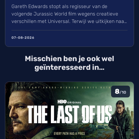
Gareth Edwards stopt als regisseur van de
volgende Jurassic World film wegens creatieve
verschillen met Universal. Terwijl we uitkijken naar
het vervolg op Rebirth (2025), is de zoektocht naar
een nieuwe leider voor de film van 2027 gestart.
07-08-2026
David Koepp schrijft het script en de sterrencast
met Scarlett Johansson keert waarschijnlijk terug.
Misschien ben je ook wel
geïnteresseerd in…
8
/10