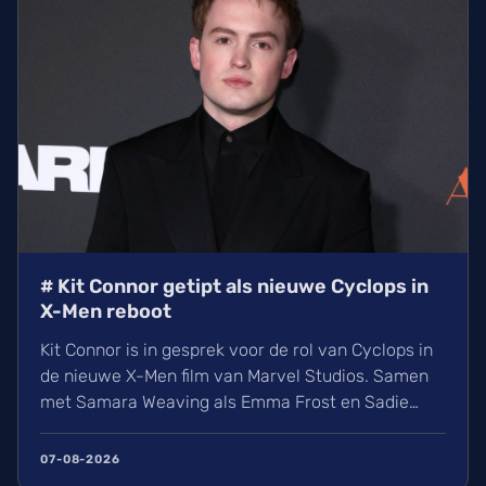
# Kit Connor getipt als nieuwe Cyclops in
X-Men reboot
Kit Connor is in gesprek voor de rol van Cyclops in
de nieuwe X-Men film van Marvel Studios. Samen
met Samara Weaving als Emma Frost en Sadie
Sink als Jean Grey krijgt het nieuwe
mutantenteam stilaan vorm. Wij kijken uit naar
07-08-2026
deze reboot onder regie van Jake Schreier, die