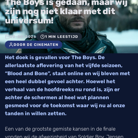
The Boys is gedaan, maar wij
zijn nog niet klaar met dit
universum!
20-05-2026
1 MIN LEESTIJD
DOOR DE CINEMATEN
Het doek is gevallen voor The Boys. De
allerlaatste aflevering van het vijfde seizoen,
“Blood and Bone”, staat online en wij bleven met
een heel dubbel gevoel achter. Hoewel het
verhaal van de hoofdreeks nu rond is, zijn er
achter de schermen al heel wat plannen
gesmeed voor de toekomst waar wij nu al onze
tanden in willen zetten.
Een van de grootste gemiste kansen in de finale
vonden wij de afwezigheid van Soldier Boy. Jensen