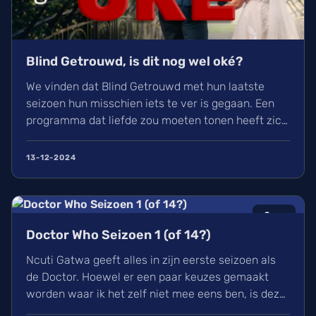
Blind Getrouwd, is dit nog wel oké?
We vinden dat Blind Getrouwd met hun laatste
seizoen hun misschien iets te ver is gegaan. Een
programma dat liefde zou moeten tonen heeft zich
meer gefocust om leed. Is dit de nieuwe soort van
uitlachtelevisie?
13-12-2024
6
/10
Doctor Who Seizoen 1 (of 14?)
Ncuti Gatwa geeft alles in zijn eerste seizoen als
de Doctor. Hoewel er een paar keuzes gemaakt
worden waar ik het zelf niet mee eens ben, is deze
regeneratie van Doctor Who wel een aangename