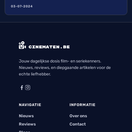
watch met genoeg in waardoor ik elke aflevering
03-07-2024
met plezier bekeek. Ik kijk nu al uit naar zijn
volgende seizoen en alle avonturen die hij zal
beleven.
Jouw dagelijkse dosis film- en seriekenners.
Nieuws, reviews, en diepgaande artikelen voor de
echte liefhebber.
NAVIGATIE
INFORMATIE
Nieuws
Over ons
Reviews
Contact