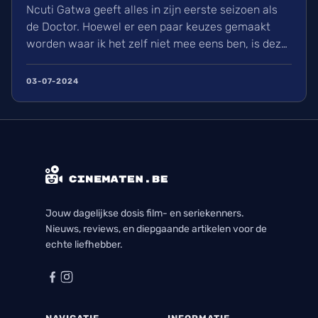
Ncuti Gatwa geeft alles in zijn eerste seizoen als
de Doctor. Hoewel er een paar keuzes gemaakt
worden waar ik het zelf niet mee eens ben, is deze
regeneratie van Doctor Who wel een aangename
watch met genoeg in waardoor ik elke aflevering
03-07-2024
met plezier bekeek. Ik kijk nu al uit naar zijn
volgende seizoen en alle avonturen die hij zal
beleven.
Jouw dagelijkse dosis film- en seriekenners.
Nieuws, reviews, en diepgaande artikelen voor de
echte liefhebber.