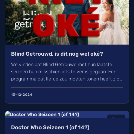
Blind Getrouwd, is dit nog wel oké?
We vinden dat Blind Getrouwd met hun laatste
seizoen hun misschien iets te ver is gegaan. Een
programma dat liefde zou moeten tonen heeft zich
meer gefocust om leed. Is dit de nieuwe soort van
uitlachtelevisie?
13-12-2024
6
/10
Doctor Who Seizoen 1 (of 14?)