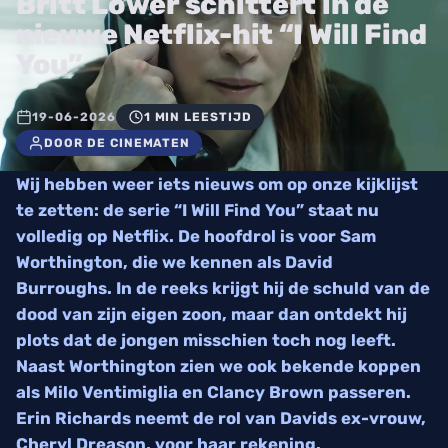
Britt Lower schittert in de
nieuwe Netflix-hit “I Will Find
You”
19-06-2026
1 MIN LEESTIJD
DOOR DE CINEMATEN
Wij hebben weer iets nieuws om op onze kijklijst
te zetten: de serie “I Will Find You” staat nu
volledig op Netflix. De hoofdrol is voor Sam
Worthington, die we kennen als David
Burroughs. In de reeks krijgt hij de schuld van de
dood van zijn eigen zoon, maar dan ontdekt hij
plots dat de jongen misschien toch nog leeft.
Naast Worthington zien we ook bekende koppen
als Milo Ventimiglia en Clancy Brown passeren.
Erin Richards neemt de rol van Davids ex-vrouw,
Cheryl Dreason, voor haar rekening.