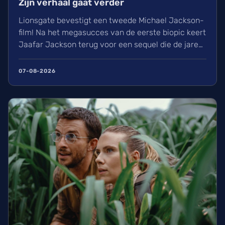
Zijn verhaal gaat verder
Lionsgate bevestigt een tweede Michael Jackson-
film! Na het megasucces van de eerste biopic keert
Jaafar Jackson terug voor een sequel die de jaren
90 belicht. Regisseur Antoine Fuqua heeft blijkbaar
al 30% van de film opgenomen. Wij kunnen de
07-08-2026
nieuwe film over de King of Pop rond eind 2027 of
begin 2028 in de zalen verwachten.