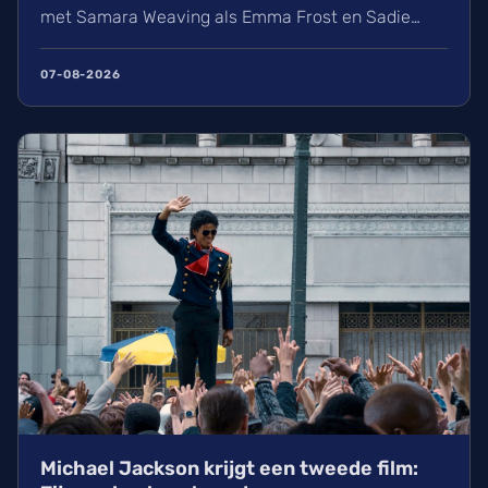
met Samara Weaving als Emma Frost en Sadie
Sink als Jean Grey krijgt het nieuwe
mutantenteam stilaan vorm. Wij kijken uit naar
07-08-2026
deze reboot onder regie van Jake Schreier, die
volgt op de grote gebeurtenissen in Avengers:
Doomsday.
Michael Jackson krijgt een tweede film: