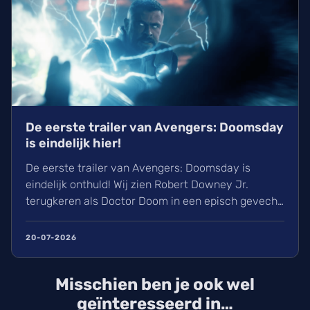
De eerste trailer van Avengers: Doomsday
is eindelijk hier!
De eerste trailer van Avengers: Doomsday is
eindelijk onthuld! Wij zien Robert Downey Jr.
terugkeren als Doctor Doom in een episch gevecht
tussen verschillende werelden. Met de terugkeer
van Chris Evans als Steve Rogers en de originele
20-07-2026
X-Men belooft dit een gigantisch spektakel te
worden. Avengers: Doomsday draait vanaf
Misschien ben je ook wel
woensdag 16 december in de cinema.
geïnteresseerd in…