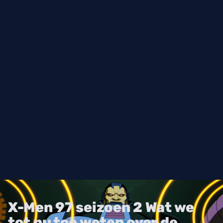
X-Men 97 seizoen 2 Wat we
tot nu toe weten over de