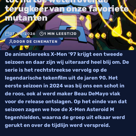
terugkeer van onze favoriete
mutanten
27-05-2026
1 MIN LEESTIJD
DOOR DE CINEMATEN
De animatiereeks X-Men ‘97 krijgt een tweede
seizoen en daar zijn wij uiteraard heel blij om. De
serie is het rechtstreekse vervolg op de
legendarische tekenfilm uit de jaren 90. Het
eerste seizoen in 2024 was bij ons een schot in
de roos, ook al werd maker Beau DeMayo vlak
voor de release ontslagen. Op het einde van dat
seizoen zagen we hoe de X-Men Asteroid M
tegenhielden, waarna de groep uit elkaar werd
gerukt en over de tijdlijn werd verspreid.