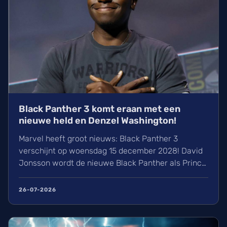
Black Panther 3 komt eraan met een
nieuwe held en Denzel Washington!
Marvel heeft groot nieuws: Black Panther 3
verschijnt op woensdag 15 december 2028! David
Jonsson wordt de nieuwe Black Panther als Prince
T’Challa II. Naast bekende gezichten zoals Letitia
Wright zien we ook Denzel Washington verschijnen.
26-07-2026
De film wordt groots aangepakt op 70mm film en
wij kunnen alvast niet wachten op dit nieuwe
hoofdstuk.