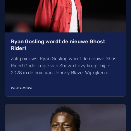
Ryan Gosling wordt de nieuwe Ghost
Rider!
Zalig nieuws: Ryan Gosling wordt de nieuwe Ghost
Rider! Onder regie van Shawn Levy kruipt hij in
2028 in de huid van Johnny Blaze. Wij kijken er
alvast enorm naar uit om de Spirit of Vengeance
eindelijk in het MCU te zien schitteren. Lees hier
26-07-2026
alles over de casting, de releasedatum en de
geschiedenis van dit vurige Marvel-personage.