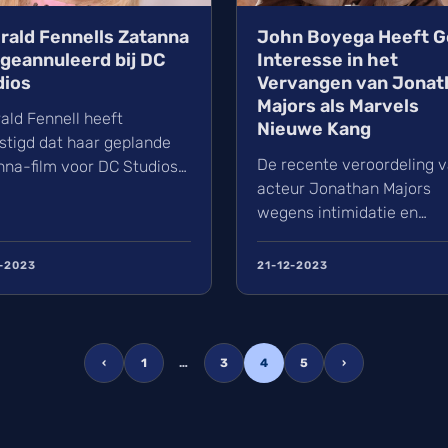
rald Fennells Zatanna
John Boyega Heeft 
 geannuleerd bij DC
Interesse in het
dios
Vervangen van Jonat
Majors als Marvels
ald Fennell heeft
Nieuwe Kang
stigd dat haar geplande
De recente veroordeling 
nna-film voor DC Studios
acteur Jonathan Majors
annuleerd. Fennell,
wegens intimidatie en
nd van haar werk aan
mishandeling in de derde 
mising Young Woman",
heeft hem zijn rol als Kan
 in 2021 aangekondigd als
-2023
21-12-2023
Conqueror bij Marvel Stud
rioschrijve...
gekost. Majors, die de rol 
deze...
‹
1
…
3
4
5
›