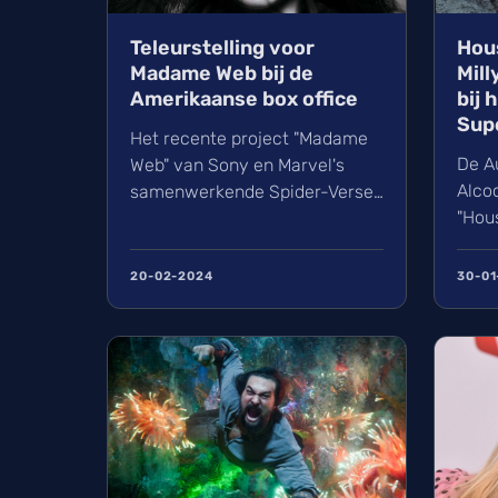
Teleurstelling voor
Hou
Madame Web bij de
Mill
Amerikaanse box office
bij 
Supe
Het recente project "Madame
De Au
Web" van Sony en Marvel's
Alcoc
samenwerkende Spider-Verse-
"Hous
films, heeft het moeilijk gehad
geca
aan de box office tijdens het
in d
Presidents' Day weekend. De
20-02-2024
30-01
"Sup
film met Dakota Johnson,
Tomo
Sydn...
Unive