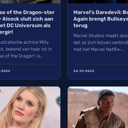
se of the Dragon-ster
Marvel's Daredevil: B
y Alcock sluit zich aan
Again brengt Bullsey
het DC Universum als
terug
rgirl
Marvel Studios maakt duid
stralische actrice Milly
dat ze zich blijven verbin
k, bekend van haar rol in
met het Marvel Netflix-
e of the Dragon", is
universum van streaming
st als de nieuwe Supergirl
shows. Volgens
e aankomende film
ComicBook.com zal de
-2024
24-01-2024
ergirl: Woman of
volgende op de reünie tou
rrow" binnen het DC
voor "Daredevil: Born Again
rsum. Dit ...