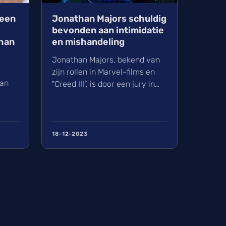
Geen
Jonathan Majors schuldig
bevonden aan intimidatie
han
en mishandeling
Jonathan Majors, bekend van
zijn rollen in Marvel-films en
van
"Creed III", is door een jury in
New York schuldig bevonden
aan intimidatie en
graad
mishandeling in de derde
g the
graad, zo meldt The Hollywood
18-12-2023
ios
Reporte...
van