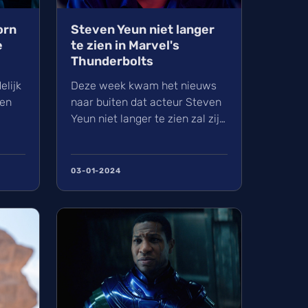
orn
Steven Yeun niet langer
e
te zien in Marvel's
Thunderbolts
elijk
Deze week kwam het nieuws
den
naar buiten dat acteur Steven
Yeun niet langer te zien zal zijn
in Marvel's Thunderbolts. Het
nieuws werd bevestigd nadat
de productie van de film werd
03-01-2024
r
uitgesteld als gevolg ...
" ...