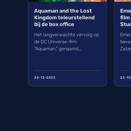
Aquaman and the Lost
Eme
Kingdom teleurstellend
film
bij de box office
Stu
Het langverwachte vervolg op
Emer
de DC Universe-film
beve
"Aquaman," genaamd
Zata
"Aquaman and the Lost
is ge
Kingdom" is helaas niet met
beke
een knal van start gegaan aan
"Pro
de box office. De film, die het
werd
24-12-2023
23-12
laatste deel markeer...
scena