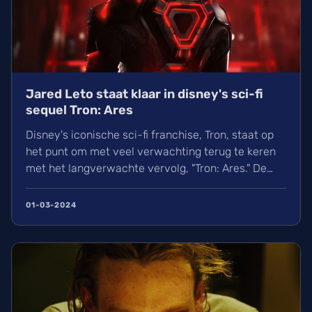
Jared Leto staat klaar in disney's sci-fi
sequel Tron: Ares
Disney's iconische sci-fi franchise, Tron, staat op
het punt om met veel verwachting terug te keren
met het langverwachte vervolg, "Tron: Ares." De
film, geregisseerd door Joachim Rønning van
"Pirates...
01-03-2024