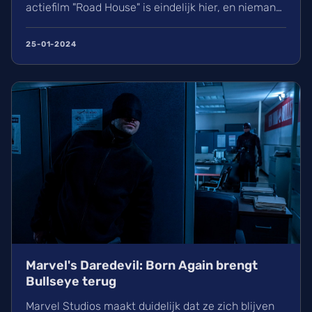
actiefilm "Road House" is eindelijk hier, en niemand
minder dan Jake Gyllenhaal neemt de hoofdrol op
zich. In ...
25-01-2024
Marvel's Daredevil: Born Again brengt
Bullseye terug
Marvel Studios maakt duidelijk dat ze zich blijven