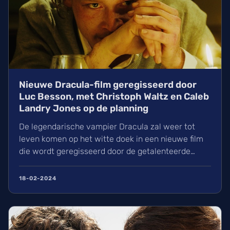
Nieuwe Dracula-film geregisseerd door
Luc Besson, met Christoph Waltz en Caleb
Landry Jones op de planning
De legendarische vampier Dracula zal weer tot
leven komen op het witte doek in een nieuwe film
die wordt geregisseerd door de getalenteerde
filmmaker Luc Besson. Volgens bronnen van
Deadline zijn de t...
18-02-2024