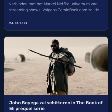
verbinden met het Marvel Netflix-universum van
streaming shows. Volgens ComicBook.com zal de
volgende op de reünie tour voor "Daredevil: Born
Again" ...
24-01-2024
John Boyega zal schitteren in The Book of
Eli prequel serie