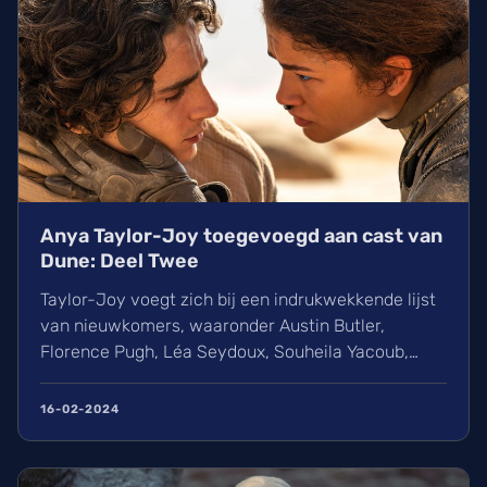
Anya Taylor-Joy toegevoegd aan cast van
Dune: Deel Twee
Taylor-Joy voegt zich bij een indrukwekkende lijst
van nieuwkomers, waaronder Austin Butler,
Florence Pugh, Léa Seydoux, Souheila Yacoub,
Christopher Walken en Tim Blake Nelson. De
hoofdrollen worden ...
16-02-2024