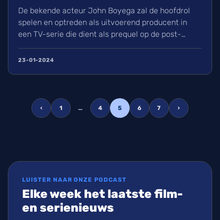
De bekende acteur John Boyega zal de hoofdrol
spelen en optreden als uitvoerend producent in
een TV-serie die dient als prequel op de post-
apocalyptische actiefilm uit 2010, genaamd The
Book of Eli. D...
23-01-2024
‹
1
…
4
5
6
7
›
LUISTER NAAR ONZE PODCAST
Elke week het laatste film-
en serienieuws