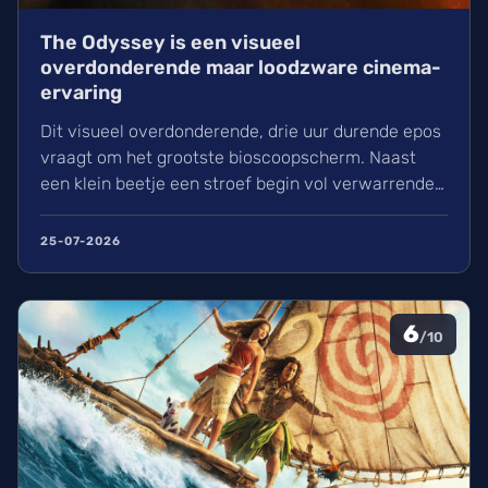
The Odyssey is een visueel
overdonderende maar loodzware cinema-
ervaring
Dit visueel overdonderende, drie uur durende epos
vraagt om het grootste bioscoopscherm. Naast
een klein beetje een stroef begin vol verwarrende
flashbacks en wisselend acteerwerk, evolueert de
film in een indrukwekkend epos vol praktische
25-07-2026
effecten en uniek sound design.
6
/10