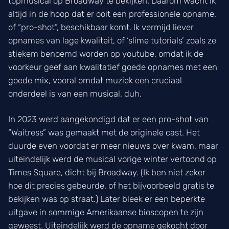
topmusical op Broadway te bekijken. Daarom wacht ik
altijd in de hoop dat er ooit een professionele opname,
of “pro-shot”, beschikbaar komt. Ik vermijd liever
opnames van lage kwaliteit, of ‘slime tutorials’ zoals ze
stiekem benoemd worden op youtube, omdat ik de
voorkeur geef aan kwalitatief goede opnames met een
goede mix, vooral omdat muziek een cruciaal
onderdeel is van een musical, duh.
In 2023 werd aangekondigd dat er een pro-shot van
“Waitress” was gemaakt met de originele cast. Het
duurde even voordat er meer nieuws over kwam, maar
uiteindelijk werd de musical vorige winter vertoond op
Times Square, dicht bij Broadway. (Ik ben niet zeker
hoe dit precies gebeurde, of het bijvoorbeeld gratis te
bekijken was op straat.) Later bleek er een beperkte
uitgave in sommige Amerikaanse bioscopen te zijn
geweest. Uiteindelijk werd de opname gekocht door