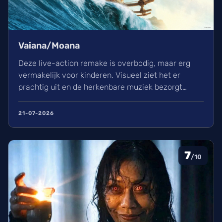
Vaiana/Moana
Deze live-action remake is overbodig, maar erg
vermakelijk voor kinderen. Visueel ziet het er
prachtig uit en de herkenbare muziek bezorgt
kippenvel. Hoewel de lore complex is, zorgt het
avontuur voor een heerlijke ervaring in de
21-07-2026
bioscoop.
7
/10