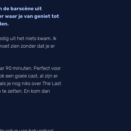
n de barscène uit
r waar je van geniet tot
len.
edig uit het niets kwam. Ik
 moet zien zonder dat je er
aar 90 minuten. Perfect voor
k een goeie cast, al zijn er
ls je nog niks over The Last
 te zetten. En kom dan
 de setup van het verhaal