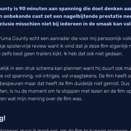
ounty is 90 minuten aan spanning die doet denken aa
n onbekende cast zet een nagelbijtende prestatie nee
lusie misschien niet bij iedereen in de smaak kan val
 Yuma County echt een aanrader die voor mij persoonlijk voll
kje spoilervrije review want ik vind dat je deze film eigenlijk
 zelfs best geen trailers kijkt. Ik heb dat ook niet gedaan.
akkelijk in een druk schema kan plannen want hij duurt ook m
e vol spanning, vol intriges, vol vraagtekens. De film heeft oo
espeuren maar dat heeft de film duidelijk niet gemist. Dus a
ten, is nu de moment om te stoppen met lezen en de film op
zen wat mijn mening over de film was.
g!
erklappen, maar ik moet wel, om de film te kunnen reviewen,