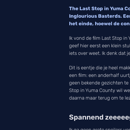
The Last Stop in Yuma C
Inglourious Basterds. Ee
het einde, hoewel de conc
Ik vond de film Last Stop in
geef hier eerst een klein stu
iets over weet. Ik denk dat je
Dit is eentje die je heel m
een film: een anderhalf uurtj
geen bekende gezichten te b
Stop in Yuma County wil we
daarna maar terug om te le
Spannend zeeeee
Ik ga geen grote spoilers v