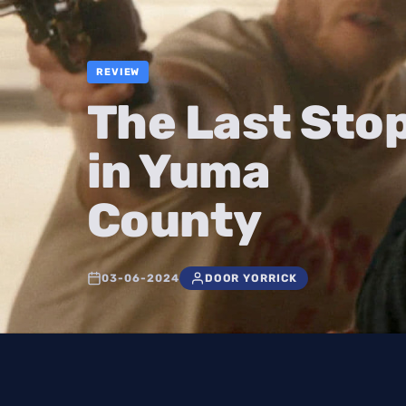
REVIEW
The Last Sto
in Yuma
County
03-06-2024
DOOR YORRICK