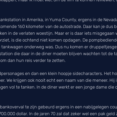
n tankstation in Amerika, in Yuma County, ergens in de Nevada 
 komende 160 kilometer van de autostrade. Daar kan je dus be
ken in de verlaten woestijn. Maar er is daar iets misgegaa
orziet, is die ochtend niet komen opdagen. De pompbediend
 de tankwagen onderweg was. Dus nu komen er druppeltjesge
kstation die daar in de diner moeten blijven wachten tot de 
om dan hun reis verder te zetten.
dpersonages en dan een klein hoopje sidecharacters. Het ho
. We krijgen ook nooit echt een naam van die meneer. Hij i
en vol te tanken. In de diner werkt er een jonge dame die 
n bankoverval te zijn gebeurd ergens in een nabijgelegen c
0.000 dollar. In de jaren 70 zal dat zeker wel een pak geld 