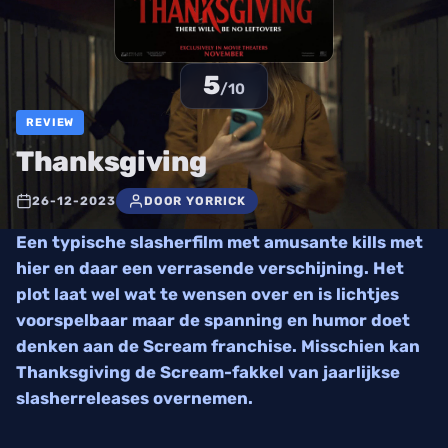
5
/10
REVIEW
Thanksgiving
26-12-2023
DOOR YORRICK
Een typische slasherfilm met amusante kills met
hier en daar een verrasende verschijning. Het
plot laat wel wat te wensen over en is lichtjes
voorspelbaar maar de spanning en humor doet
denken aan de Scream franchise. Misschien kan
Thanksgiving de Scream-fakkel van jaarlijkse
slasherreleases overnemen.