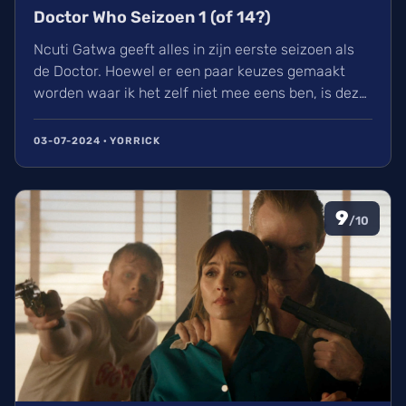
Doctor Who Seizoen 1 (of 14?)
Ncuti Gatwa geeft alles in zijn eerste seizoen als
de Doctor. Hoewel er een paar keuzes gemaakt
worden waar ik het zelf niet mee eens ben, is deze
regeneratie van Doctor Who wel een aangename
watch met genoeg in waardoor ik elke aflevering
03-07-2024 · YORRICK
met plezier bekeek. Ik kijk nu al uit naar zijn
volgende seizoen en alle avonturen die hij zal
beleven.
9
/10