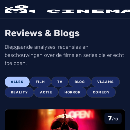
Reviews & Blogs
Diepgaande analyses, recensies en
beschouwingen over de films en series die er echt
toe doen.
ALLES
FILM
TV
BLOG
VLAAMS
REALITY
ACTIE
HORROR
COMEDY
7
/10