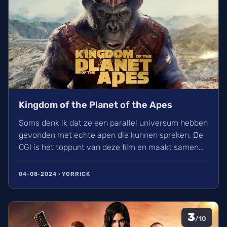
Kingdom of the Planet of the Apes
Soms denk ik dat ze een parallel universum hebben
gevonden met echte apen die kunnen spreken. De
CGI is het toppunt van deze film en maakt samen
met de acteerprestaties het gebrek aan een
boeiend verhaal meer dan goed. Als je nog nooit
04-08-2024 · YORRICK
een Planet of the Apes film hebt gezien is dit hét
moment om je eens te verliezen in dit universum.
3
/10