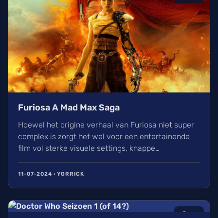
Furiosa A Mad Max Saga
Hoewel het origine verhaal van Furiosa niet super
complex is zorgt het wel voor een entertainende
film vol sterke visuele settings, knappe
sounddesign en spannende racescenes. Met Chris
Hemsworth als uitspringer in deze film in de rol van
11-07-2024 · YORRICK
memorabele slechterik Dementus.
6
/10