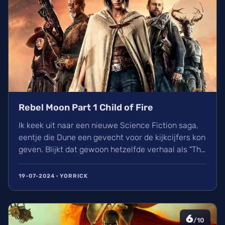
Rebel Moon Part 1 Child of Fire
Ik keek uit naar een nieuwe Science Fiction saga,
eentje die Dune een gevecht voor de kijkcijfers kon
geven. Blijkt dat gewoon hetzelfde verhaal als "The
Seven Samurai" of "The Magnificent Seven" te
nemen en er wat elementen uit Star Wars en mooie
19-07-2024 · YORRICK
slowmotion beelden erdoor te mixen niet genoeg is
hiervoor... Who knew? Rebel Moon Part 1: A Child of
Fire vond ik mooi gemaakt maar saai gesmaakt.
6
/10
Wanneer kwam Dune Part 2 nu ook weer uit?