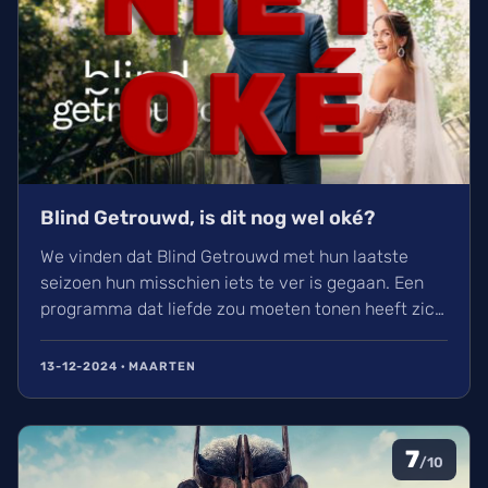
Blind Getrouwd, is dit nog wel oké?
We vinden dat Blind Getrouwd met hun laatste
seizoen hun misschien iets te ver is gegaan. Een
programma dat liefde zou moeten tonen heeft zich
meer gefocust om leed. Is dit de nieuwe soort van
uitlachtelevisie?
13-12-2024 · MAARTEN
7
/10