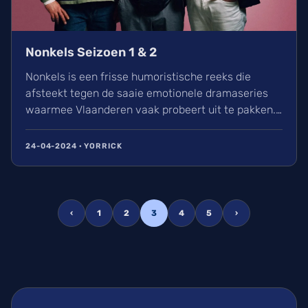
Nonkels Seizoen 1 & 2
Nonkels is een frisse humoristische reeks die
afsteekt tegen de saaie emotionele dramaseries
waarmee Vlaanderen vaak probeert uit te pakken.
De drie Nonkels spelen hun rol met veel
enthousiasme en ze zijn niet bang voor een non-
24-04-2024 · YORRICK
woke grap hier en daar.
‹
1
2
3
4
5
›