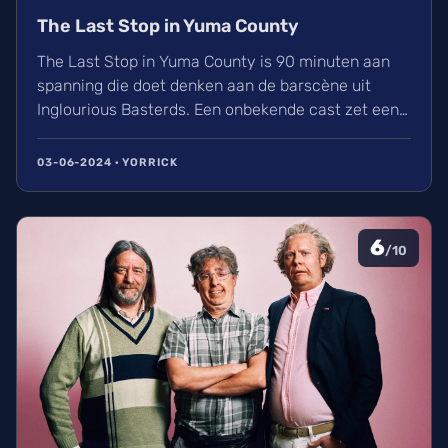
The Last Stop in Yuma County
The Last Stop in Yuma County is 90 minuten aan
spanning die doet denken aan de barscène uit
Inglourious Basterds. Een onbekende cast zet een
nagelbijtende prestatie neer waar je van geniet tot
het einde, hoewel de conclusie misschien niet bij
03-06-2024 · YORRICK
iedereen in de smaak kan vallen.
6
/10