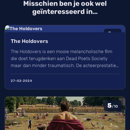
Misschien ben je ook wel
geïnteresseerd in…
8
/10
The Holdovers
The Holdovers is een mooie melancholische film
die doet terugdenken aan Dead Poets Society
maar dan minder traumatisch. De acteerprestaties
zijn sterk en de jaren 70 stijl van filmmaken is
nostalgisch en verfrissend tegelijk.
27-02-2024
5
/10