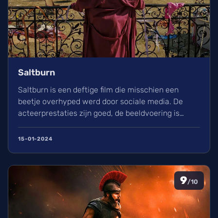
Saltburn
Saltburn is een deftige film die misschien een
beetje overhyped werd door sociale media. De
acteerprestaties zijn goed, de beeldvoering is
prachtig en uniek maar het verhaal is jammer
genoeg voorspelbaar en niet voldoende
15-01-2024
onderbouwd.
9
/10