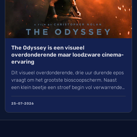
The Odyssey is een visueel
overdonderende maar loodzware cinema-
ervaring
Dit visueel overdonderende, drie uur durende epos
vraagt om het grootste bioscoopscherm. Naast
een klein beetje een stroef begin vol verwarrende
flashbacks en wisselend acteerwerk, evolueert de
film in een indrukwekkend epos vol praktische
25-07-2026
effecten en uniek sound design.