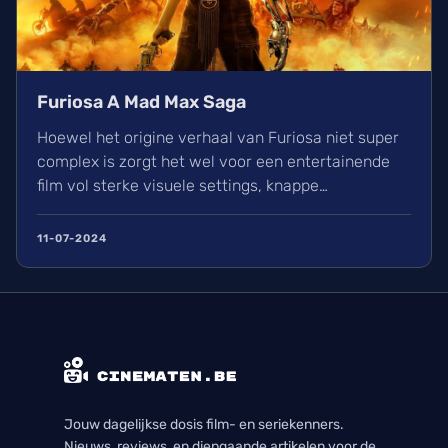
Furiosa A Mad Max Saga
Hoewel het origine verhaal van Furiosa niet super
complex is zorgt het wel voor een entertainende
film vol sterke visuele settings, knappe
sounddesign en spannende racescenes. Met Chris
Hemsworth als uitspringer in deze film in de rol van
11-07-2024
memorabele slechterik Dementus.
Jouw dagelijkse dosis film- en seriekenners.
Nieuws, reviews, en diepgaande artikelen voor de