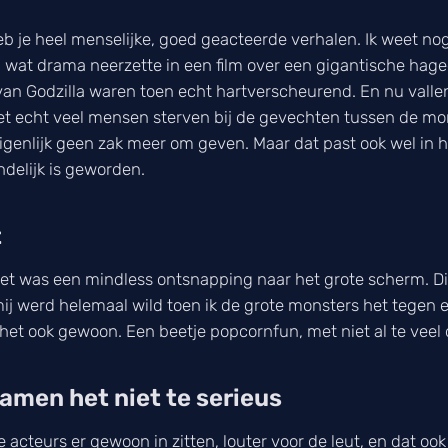
eb je heel menselijke, goed geacteerde verhalen. Ik weet no
l wat drama neerzette in een film over een gigantische hag
an Godzilla waren toen echt hartverscheurend. En nu vallen 
niet echt veel mensen sterven bij de gevechten tussen de mon
genlijk geen zak meer om geven. Maar dat past ook wel in het
delijk is geworden.
t
 Het was een mindless ontsnapping naar het grote scherm. Di
n mij werd helemaal wild toen ik de grote monsters het tegen
s het ook gewoon. Een beetje popcornfun, met niet al te veel
namen het niet te serieus
 acteurs er gewoon in zitten, louter voor de leut, en dat oo