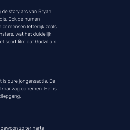
g de story arc van Bryan
edis. Ook de human
er mensen letterlijk zoals
sters, wat het duidelijk
 soort film dat Godzilla x
t is pure jongensactie. De
 elkaar zag opnemen. Het is
 diepgang.
k gewoon zo ter harte