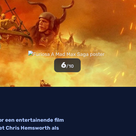
6
/10
or een entertainende film
et Chris Hemsworth als