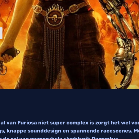
d
al van Furiosa niet super complex is zorgt het wel vo
ings, knappe sounddesign en spannende racescenes. M
 in de rol van memorabele slechterik Dementus.