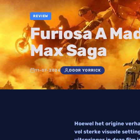
REVIEW
Furiosa A Ma
Max Saga
11-07-2024
DOOR YORRICK
Hoewel het origine verha
vol sterke visuele sett
uitspringer in deze film