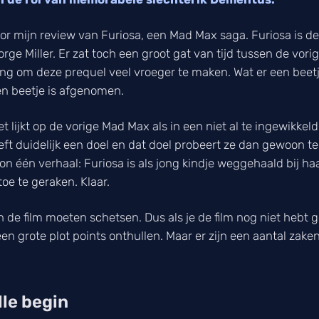
oor mijn review van
Furiosa
, een
Mad Max
saga.
Furiosa
is d
rge Miller. Er zat toch een groot gat van tijd tussen de vori
ing om deze prequel veel vroeger te maken. Wat er een beetj
en beetje is afgenomen.
t lijkt op de vorige
Mad Max
als in een niet al te ingewikkel
t duidelijk een doel en dat doel probeert ze dan gewoon te b
on één verhaal: Furiosa is als jong kindje weggehaald bij haar
oe te geraken. Klaar.
de film moeten schetsen. Dus als je de film nog niet hebt 
geen grote plot points onthullen. Maar er zijn een aantal zak
lle begin