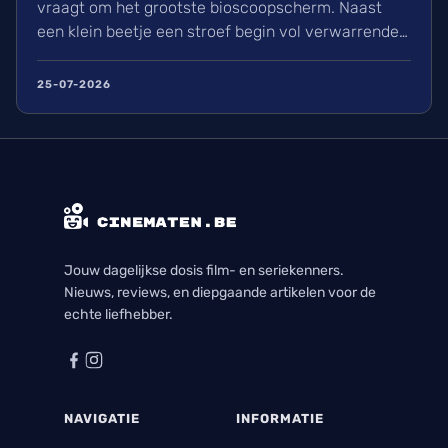
vraagt om het grootste bioscoopscherm. Naast
een klein beetje een stroef begin vol verwarrende
flashbacks en wisselend acteerwerk, evolueert de
film in een indrukwekkend epos vol praktische
25-07-2026
effecten en uniek sound design.
Jouw dagelijkse dosis film- en seriekenners.
Nieuws, reviews, en diepgaande artikelen voor de
echte liefhebber.
NAVIGATIE
INFORMATIE