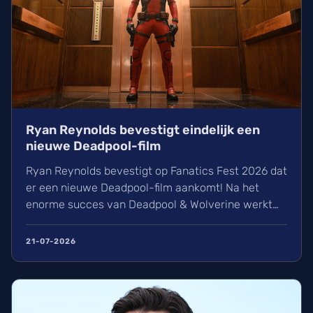
Ryan Reynolds bevestigt eindelijk een
nieuwe Deadpool-film
Ryan Reynolds bevestigt op Fanatics Fest 2026 dat
er een nieuwe Deadpool-film aankomt! Na het
enorme succes van Deadpool & Wolverine werkt
de acteur aan een nieuw script, mogelijk rond de
X-Force. Wij speculeren ook over een verschijning
21-07-2026
in Avengers: Doomsday. Ontdek hier alles wat we
tot nu toe weten over de toekomst van Wade
Wilson.