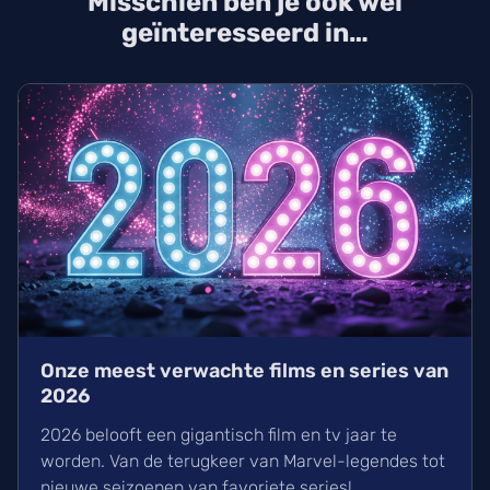
Misschien ben je ook wel
verwachten we de eerste trailer. Ook komt
Avengers: Endgame tijdelijk terug in de zalen als
geïnteresseerd in…
Encore-versie op 25 september. Bereid je voor op
dit nieuwe hoofdstuk dat leidt naar Avengers:
Secret Wars in 2027.
Onze meest verwachte films en series van
2026
2026 belooft een gigantisch film en tv jaar te
worden. Van de terugkeer van Marvel-legendes tot
nieuwe seizoenen van favoriete series!