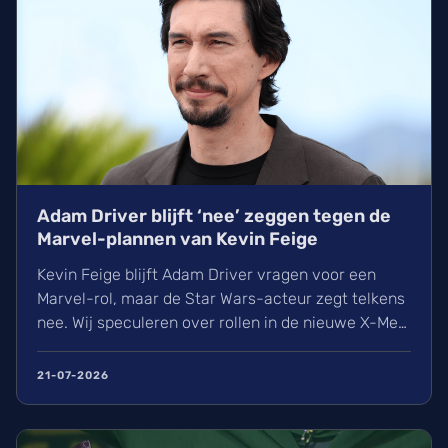
Adam Driver blijft ‘nee’ zeggen tegen de
Marvel-plannen van Kevin Feige
Kevin Feige blijft Adam Driver vragen voor een
Marvel-rol, maar de Star Wars-acteur zegt telkens
nee. Wij speculeren over rollen in de nieuwe X-Men
film, terwijl Driver liever kiest voor unieke
regisseurs zoals Scorsese en Spielberg. Ondanks
21-07-2026
afwijzingen voor onder meer Reed Richards, blijft
de Marvel-baas hopen op een samenwerking in de
toekomst.