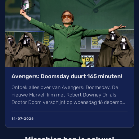
Avengers: Doomsday duurt 165 minuten!
Ontdek alles over van Avengers: Doomsday. De
nieuwe Marvel-film met Robert Downey Jr. als
Doctor Doom verschijnt op woensdag 16 december
in de bioscoop. Wij kijken uit naar de cast met
onder andere Chris Hemsworth en Chris Evans. De
14-07-2026
film duurt 165 minuten en wordt geregisseerd door
de Russo-broers. Tijdens Comic-Con op 25 juli