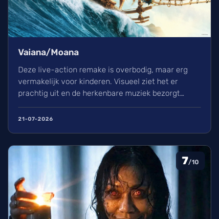
Vaiana/Moana
Deze live-action remake is overbodig, maar erg
vermakelijk voor kinderen. Visueel ziet het er
prachtig uit en de herkenbare muziek bezorgt
kippenvel. Hoewel de lore complex is, zorgt het
avontuur voor een heerlijke ervaring in de
21-07-2026
bioscoop.
7
/10