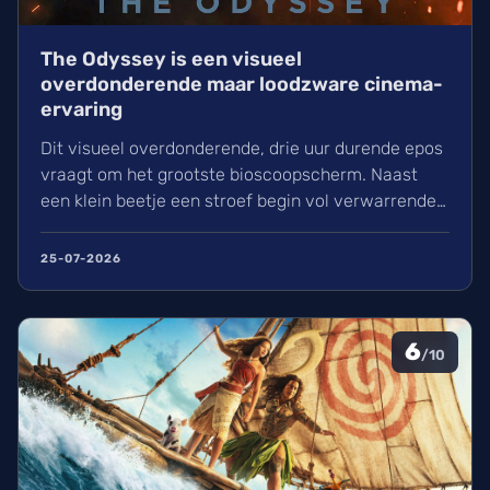
The Odyssey is een visueel
overdonderende maar loodzware cinema-
ervaring
Dit visueel overdonderende, drie uur durende epos
vraagt om het grootste bioscoopscherm. Naast
een klein beetje een stroef begin vol verwarrende
flashbacks en wisselend acteerwerk, evolueert de
film in een indrukwekkend epos vol praktische
25-07-2026
effecten en uniek sound design.
6
/10