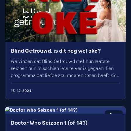
Blind Getrouwd, is dit nog wel oké?
We vinden dat Blind Getrouwd met hun laatste
seizoen hun misschien iets te ver is gegaan. Een
programma dat liefde zou moeten tonen heeft zich
meer gefocust om leed. Is dit de nieuwe soort van
uitlachtelevisie?
13-12-2024
6
/10
Doctor Who Seizoen 1 (of 14?)