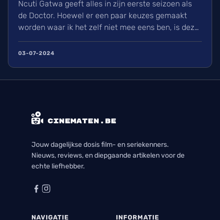
Ncuti Gatwa geeft alles in zijn eerste seizoen als
de Doctor. Hoewel er een paar keuzes gemaakt
worden waar ik het zelf niet mee eens ben, is deze
regeneratie van Doctor Who wel een aangename
watch met genoeg in waardoor ik elke aflevering
03-07-2024
met plezier bekeek. Ik kijk nu al uit naar zijn
volgende seizoen en alle avonturen die hij zal
beleven.
Jouw dagelijkse dosis film- en seriekenners.
Nieuws, reviews, en diepgaande artikelen voor de
echte liefhebber.
NAVIGATIE
INFORMATIE