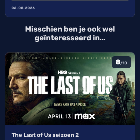
tegen terroristen in een Londens ziekenhuis.
06-08-2026
Volgens variety.com werken ook de makers van
Slow Horses mee aan dit spannende project.
Misschien ben je ook wel
geïnteresseerd in…
8
/10
The Last of Us seizoen 2