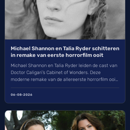
Michael Shannon en Talia Ryder schitteren
in remake van eerste horrorfilm ooit
Michael Shannon en Talia Ryder leiden de cast van
Doctor Caligari’s Cabinet of Wonders. Deze
moderne remake van de allereerste horrorfilm ooit
is zojuist ingeblikt in Duitsland. Onder regie van
John Erick Dowdle volgen wij het mysterie rond
06-08-2026
een hypnotiseur en een verdwijning. Ontdek hier
alles over de cast en het duistere verhaal.