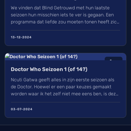
We vinden dat Blind Getrouwd met hun laatste
seizoen hun misschien iets te ver is gegaan. Een
programma dat liefde zou moeten tonen heeft zich
meer gefocust om leed. Is dit de nieuwe soort van
uitlachtelevisie?
13-12-2024
6
/10
Doctor Who Seizoen 1 (of 14?)
Ncuti Gatwa geeft alles in zijn eerste seizoen als
de Doctor. Hoewel er een paar keuzes gemaakt
worden waar ik het zelf niet mee eens ben, is deze
regeneratie van Doctor Who wel een aangename
watch met genoeg in waardoor ik elke aflevering
03-07-2024
met plezier bekeek. Ik kijk nu al uit naar zijn
volgende seizoen en alle avonturen die hij zal
beleven.