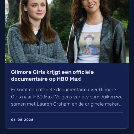
Gilmore Girls krijgt een officiële
documentaire op HBO Max!
Er komt een officiële documentaire over Gilmore
Girls naar HBO Max! Volgens variety.com duiken we
samen met Lauren Graham en de originele makers
in het ontstaan van Stars Hollow. Met nooit eerder
vertoonde beelden en verhalen van achter de
06-08-2026
schermen is dit iets waar wij alvast enorm naar
uitkijken. Een must-watch voor elke Gilmore-fan!