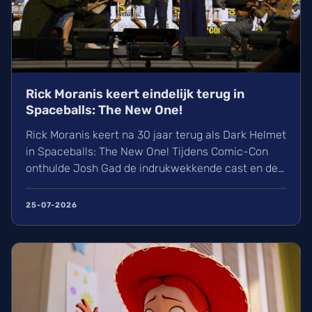
Rick Moranis keert eindelijk terug in
Spaceballs: The New One!
Rick Moranis keert na 30 jaar terug als Dark Helmet
in Spaceballs: The New One! Tijdens Comic-Con
onthulde Josh Gad de indrukwekkende cast en de
eerste beelden van deze geniale parodie op de
huidige filmindustrie. Wij kijken alvast uit naar de
25-07-2026
release op woensdag 21 april 2027. De 'Almighty
Schwartz Saga' begint eindelijk!