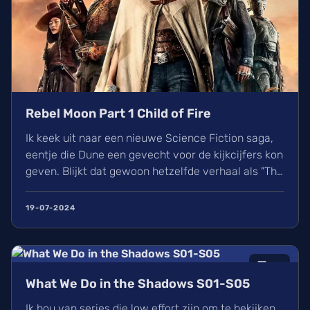
Rebel Moon Part 1 Child of Fire
Ik keek uit naar een nieuwe Science Fiction saga,
eentje die Dune een gevecht voor de kijkcijfers kon
geven. Blijkt dat gewoon hetzelfde verhaal als "The
Seven Samurai" of "The Magnificent Seven" te
nemen en er wat elementen uit Star Wars en mooie
19-07-2024
slowmotion beelden erdoor te mixen niet genoeg is
hiervoor... Who knew? Rebel Moon Part 1: A Child of
Fire vond ik mooi gemaakt maar saai gesmaakt.
7
/10
Wanneer kwam Dune Part 2 nu ook weer uit?
What We Do in the Shadows S01-S05
Ik hou van series die low effort zijn om te bekijken.