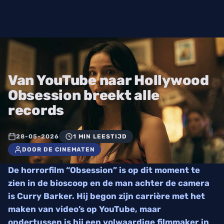
Van YouTube naar Hollywood
Obsession breekt alle
records
28-05-2026
1 MIN LEESTIJD
DOOR DE CINEMATEN
De horrorfilm “Obsession” is op dit moment te
zien in de bioscoop en de man achter de camera
is Curry Barker. Hij begon zijn carrière met het
maken van video’s op YouTube, maar
ondertussen is hij een volwaardige filmmaker in