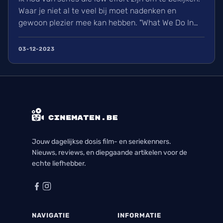
Waar je niet al te veel bij moet nadenken en
gewoon plezier mee kan hebben. "What We Do In
The Shadows" paste perfect in dit plaatje. Maar
doet het genoeg om mij vijf seizoenen geboeid
03-12-2023
genoeg te houden om te blijven kijken?
Jouw dagelijkse dosis film- en seriekenners.
Nieuws, reviews, en diepgaande artikelen voor de
echte liefhebber.
NAVIGATIE
INFORMATIE