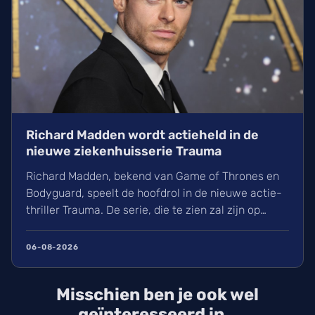
Richard Madden wordt actieheld in de
nieuwe ziekenhuisserie Trauma
Richard Madden, bekend van Game of Thrones en
Bodyguard, speelt de hoofdrol in de nieuwe actie-
thriller Trauma. De serie, die te zien zal zijn op
Paramount+, volgt een dokter die het opneemt
tegen terroristen in een Londens ziekenhuis.
06-08-2026
Volgens variety.com werken ook de makers van
Slow Horses mee aan dit spannende project.
Misschien ben je ook wel
geïnteresseerd in…