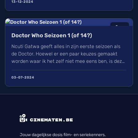
uitlachtelevisie?
13-12-2024
6
/10
Doctor Who Seizoen 1 (of 14?)
Ncuti Gatwa geeft alles in zijn eerste seizoen als
de Doctor. Hoewel er een paar keuzes gemaakt
worden waar ik het zelf niet mee eens ben, is deze
regeneratie van Doctor Who wel een aangename
watch met genoeg in waardoor ik elke aflevering
03-07-2024
met plezier bekeek. Ik kijk nu al uit naar zijn
volgende seizoen en alle avonturen die hij zal
beleven.
Jouw dagelijkse dosis film- en seriekenners.