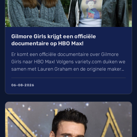
Gilmore Girls krijgt een officiële
documentaire op HBO Max!
Er komt een officiële documentaire over Gilmore
Girls naar HBO Max! Volgens variety.com duiken we
samen met Lauren Graham en de originele makers
in het ontstaan van Stars Hollow. Met nooit eerder
vertoonde beelden en verhalen van achter de
06-08-2026
schermen is dit iets waar wij alvast enorm naar
uitkijken. Een must-watch voor elke Gilmore-fan!