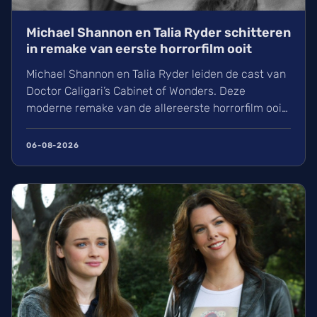
Michael Shannon en Talia Ryder schitteren
in remake van eerste horrorfilm ooit
Michael Shannon en Talia Ryder leiden de cast van
Doctor Caligari’s Cabinet of Wonders. Deze
moderne remake van de allereerste horrorfilm ooit
is zojuist ingeblikt in Duitsland. Onder regie van
John Erick Dowdle volgen wij het mysterie rond
06-08-2026
een hypnotiseur en een verdwijning. Ontdek hier
alles over de cast en het duistere verhaal.