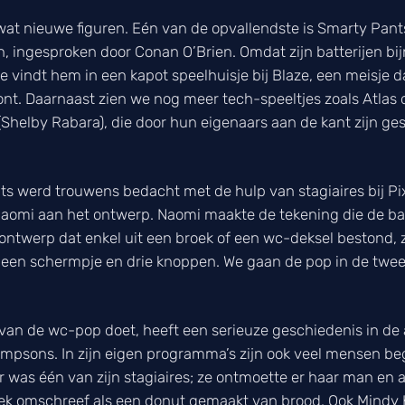
at nieuwe figuren. Eén van de opvallendste is Smarty Pants
n, ingesproken door Conan O’Brien. Omdat zijn batterijen bijna
ie vindt hem in een kapot speelhuisje bij Blaze, een meisje 
ont. Daarnaast zien we nog meer tech-speeltjes zoals Atlas
(Shelby Rabara), die door hun eigenaars aan de kant zijn g
nts werd trouwens bedacht met de hulp van stagiaires bij Pi
Naomi aan het ontwerp. Naomi maakte de tekening die de ba
twerp dat enkel uit een broek of een wc-deksel bestond, z
 een schermpje en drie knoppen. We gaan de pop in de tweed
 van de wc-pop doet, heeft een serieuze geschiedenis in de
mpsons. In zijn eigen programma’s zijn ook veel mensen be
 was één van zijn stagiaires; ze ontmoette er haar man en a
ek omschreef als een donut gemaakt van brood. Ook Mindy Ka