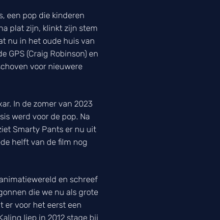
, een pop die kinderen
 plat zijn, klinkt zijn stem
dat nu in het oude huis van
 de GPS (Craig Robinson) en
eschoven voor nieuwere
xar. In de zomer van 2023
sis werd voor de pop. Na
iet Smarty Pants er nu uit
e helft van de film nog
 animatiewereld en schreef
gonnen die we nu als grote
t er voor het eerst een
ling liep in 2012 stage bij