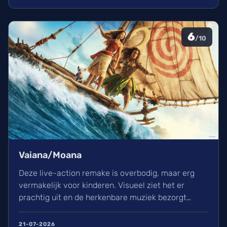
effecten en uniek sound design.
6
/10
Vaiana/Moana
Deze live-action remake is overbodig, maar erg
vermakelijk voor kinderen. Visueel ziet het er
prachtig uit en de herkenbare muziek bezorgt
kippenvel. Hoewel de lore complex is, zorgt het
avontuur voor een heerlijke ervaring in de
21-07-2026