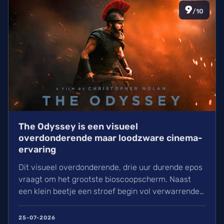
9
/10
The Odyssey is een visueel
overdonderende maar loodzware cinema-
ervaring
Dit visueel overdonderende, drie uur durende epos
vraagt om het grootste bioscoopscherm. Naast
een klein beetje een stroef begin vol verwarrende
flashbacks en wisselend acteerwerk, evolueert de
film in een indrukwekkend epos vol praktische
25-07-2026