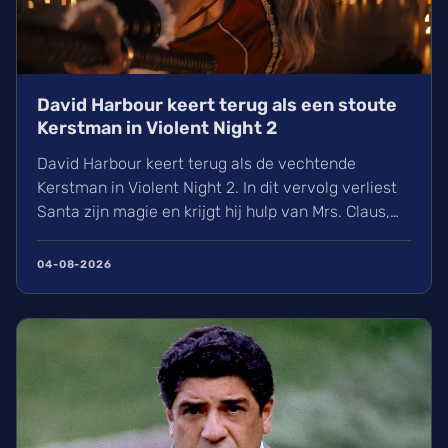
David Harbour keert terug als een stoute
Kerstman in Violent Night 2
David Harbour keert terug als de vechtende
Kerstman in Violent Night 2. In dit vervolg verliest
Santa zijn magie en krijgt hij hulp van Mrs. Claus,
gespeeld door Kristen Bell. Ontdek alles over de
nieuwe cast met Jared Harris, het Viking-verleden
04-08-2026
van Santa en de releasedatum van deze actievolle
kerstfilm in de Belgische bioscopen.