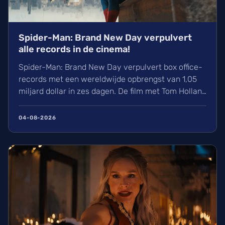
Spider-Man: Brand New Day verpulvert
alle records in de cinema!
Spider-Man: Brand New Day verpulvert box office-
records met een wereldwijde opbrengst van 1,05
miljard dollar in zes dagen. De film met Tom Holland
en Zendaya haalt hiermee bijna Avengers:
Endgame in. Volgens hollywoodreporter.com
04-08-2026
zorgden wij massaal voor uitverkochte zalen,
ondanks de hitte. Ontdek alles over de cast en de
IMAX-release.