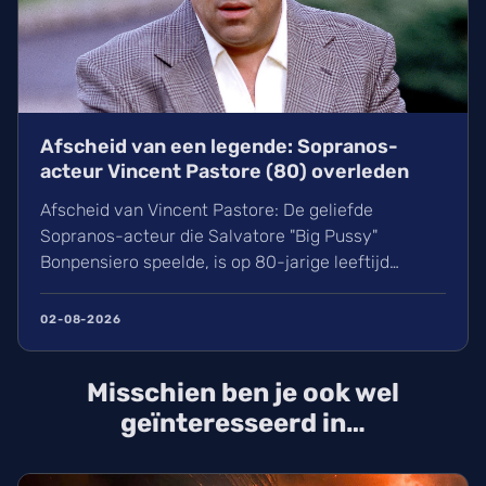
Afscheid van een legende: Sopranos-
acteur Vincent Pastore (80) overleden
Afscheid van Vincent Pastore: De geliefde
Sopranos-acteur die Salvatore "Big Pussy"
Bonpensiero speelde, is op 80-jarige leeftijd
overleden. Ontdek meer over zijn indrukwekkende
carrière van nachtclubeigenaar tot maffia-icoon en
02-08-2026
Broadway-ster. Wij blikken terug op het leven van
deze karakteracteur die een natuurlijke dood stierf
Misschien ben je ook wel
in New York.
geïnteresseerd in…