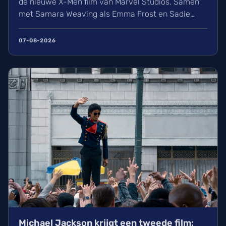
de nieuwe X-Men film van Marvel Studios. Samen
met Samara Weaving als Emma Frost en Sadie
Sink als Jean Grey krijgt het nieuwe
mutantenteam stilaan vorm. Wij kijken uit naar
07-08-2026
deze reboot onder regie van Jake Schreier, die
volgt op de grote gebeurtenissen in Avengers:
Doomsday.
Michael Jackson krijgt een tweede film: