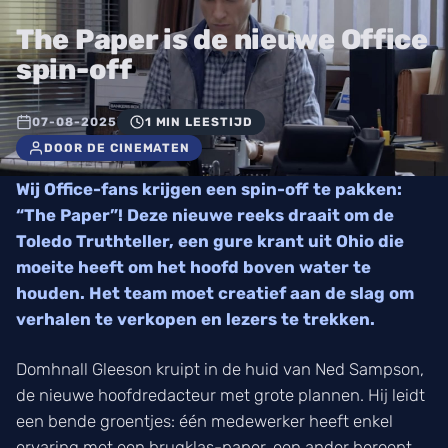
The Paper is de nieuwe Office
spin-off
07-08-2025
1 MIN LEESTIJD
DOOR DE CINEMATEN
Wij Office-fans krijgen een spin-off te pakken:
“The Paper”! Deze nieuwe reeks draait om de
Toledo Truthteller, een gure krant uit Ohio die
moeite heeft om het hoofd boven water te
houden. Het team moet creatief aan de slag om
verhalen te verkopen en lezers te trekken.
Domhnall Gleeson kruipt in de huid van Ned Sampson,
de nieuwe hoofdredacteur met grote plannen. Hij leidt
een bende groentjes: één medewerker heeft enkel
ervaring met een brugklas-paper, een ander beroept