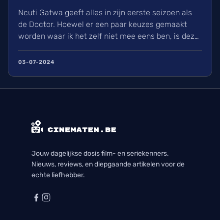
Ncuti Gatwa geeft alles in zijn eerste seizoen als
de Doctor. Hoewel er een paar keuzes gemaakt
worden waar ik het zelf niet mee eens ben, is deze
regeneratie van Doctor Who wel een aangename
watch met genoeg in waardoor ik elke aflevering
03-07-2024
met plezier bekeek. Ik kijk nu al uit naar zijn
volgende seizoen en alle avonturen die hij zal
beleven.
Jouw dagelijkse dosis film- en seriekenners.
Nieuws, reviews, en diepgaande artikelen voor de
echte liefhebber.