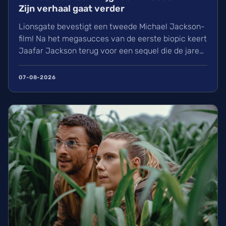
Zijn verhaal gaat verder
Lionsgate bevestigt een tweede Michael Jackson-
film! Na het megasucces van de eerste biopic keert
Jaafar Jackson terug voor een sequel die de jaren
90 belicht. Regisseur Antoine Fuqua heeft blijkbaar
al 30% van de film opgenomen. Wij kunnen de
07-08-2026
nieuwe film over de King of Pop rond eind 2027 of
begin 2028 in de zalen verwachten.