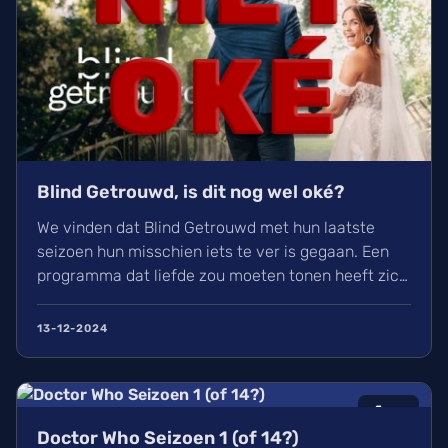
Blind Getrouwd, is dit nog wel oké?
We vinden dat Blind Getrouwd met hun laatste
seizoen hun misschien iets te ver is gegaan. Een
programma dat liefde zou moeten tonen heeft zich
meer gefocust om leed. Is dit de nieuwe soort van
uitlachtelevisie?
13-12-2024
6
/10
Doctor Who Seizoen 1 (of 14?)