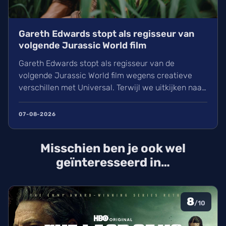
Gareth Edwards stopt als regisseur van
volgende Jurassic World film
Gareth Edwards stopt als regisseur van de
volgende Jurassic World film wegens creatieve
verschillen met Universal. Terwijl we uitkijken naar
het vervolg op Rebirth (2025), is de zoektocht naar
een nieuwe leider voor de film van 2027 gestart.
07-08-2026
David Koepp schrijft het script en de sterrencast
met Scarlett Johansson keert waarschijnlijk terug.
Misschien ben je ook wel
geïnteresseerd in…
8
/10