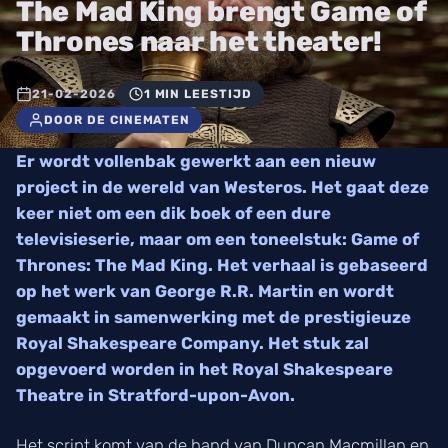
The Mad King brengt Game of
Thrones naar het theater!
21-02-2026
1 MIN LEESTIJD
DOOR DE CINEMATEN
Er wordt vollenbak gewerkt aan een nieuw
project in de wereld van Westeros. Het gaat deze
keer niet om een dik boek of een dure
televisieserie, maar om een toneelstuk: Game of
Thrones: The Mad King. Het verhaal is gebaseerd
op het werk van George R.R. Martin en wordt
gemaakt in samenwerking met de prestigieuze
Royal Shakespeare Company. Het stuk zal
opgevoerd worden in het Royal Shakespeare
Theatre in Stratford-upon-Avon.
Het script komt van de hand van Duncan Macmillan en