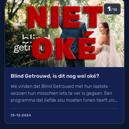
1
/10
Blind Getrouwd, is dit nog wel oké?
We vinden dat Blind Getrouwd met hun laatste
seizoen hun misschien iets te ver is gegaan. Een
programma dat liefde zou moeten tonen heeft zich
meer gefocust om leed. Is dit de nieuwe soort van
uitlachtelevisie?
13-12-2024