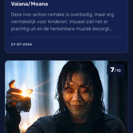
Vaiana/Moana
Deze live-action remake is overbodig, maar erg
vermakelijk voor kinderen. Visueel ziet het er
prachtig uit en de herkenbare muziek bezorgt
kippenvel. Hoewel de lore complex is, zorgt het
avontuur voor een heerlijke ervaring in de
21-07-2026
bioscoop.
7
/10