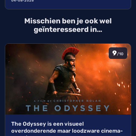
04-08-2026
zorgden wij massaal voor uitverkochte zalen,
ondanks de hitte. Ontdek alles over de cast en de
Misschien ben je ook wel
IMAX-release.
geïnteresseerd in…
9
/10
The Odyssey is een visueel
overdonderende maar loodzware cinema-