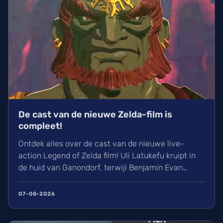
De cast van de nieuwe Zelda-film is
compleet!
Ontdek alles over de cast van de nieuwe live-
action Legend of Zelda film! Uli Latukefu kruipt in
de huid van Ganondorf, terwijl Benjamin Evan
Ainsworth en Bo Bragason de rollen van Link en
Zelda vertolken. De film, geregisseerd door Wes
07-08-2026
Ball, verschijnt op woensdag 5 mei 2027 in de
Belgische bioscoop. Wij kunnen alvast niet