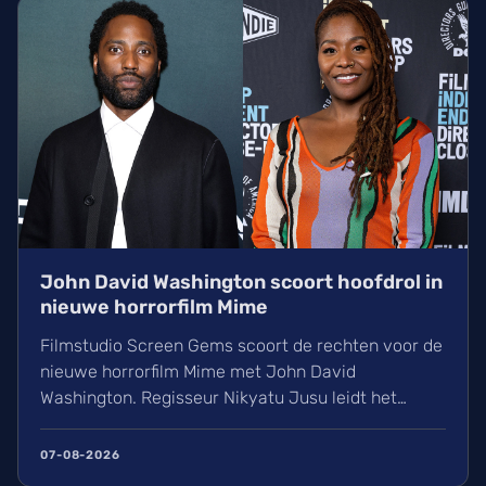
wachten!
John David Washington scoort hoofdrol in
nieuwe horrorfilm Mime
Filmstudio Screen Gems scoort de rechten voor de
nieuwe horrorfilm Mime met John David
Washington. Regisseur Nikyatu Jusu leidt het
bovennatuurlijke project. Ontdek ook het laatste
nieuws over streamingtoppers zoals Hit Man en
07-08-2026
Godzilla Minus One, plus een update over het