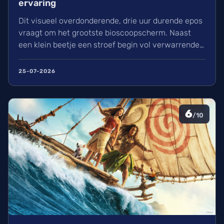
ervaring
Dit visueel overdonderende, drie uur durende epos
vraagt om het grootste bioscoopscherm. Naast
een klein beetje een stroef begin vol verwarrende
flashbacks en wisselend acteerwerk, evolueert de
film in een indrukwekkend epos vol praktische
25-07-2026
effecten en uniek sound design.
6
/10