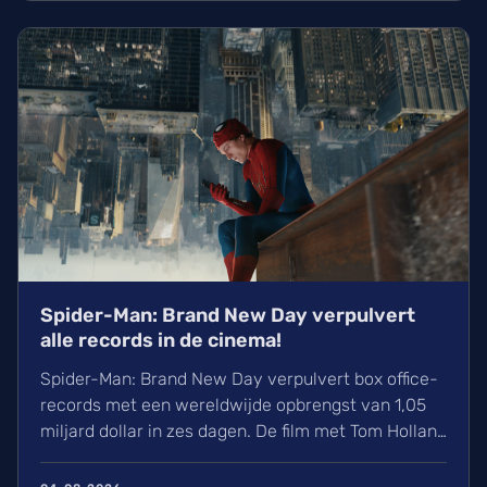
TikTok-onderzoek en nieuwe releases zoals The
Thursday Murder Club.
Spider-Man: Brand New Day verpulvert
alle records in de cinema!
Spider-Man: Brand New Day verpulvert box office-
records met een wereldwijde opbrengst van 1,05
miljard dollar in zes dagen. De film met Tom Holland
en Zendaya haalt hiermee bijna Avengers:
Endgame in. Volgens hollywoodreporter.com