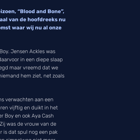
eizoen, “Blood and Bone”,
haal van de hoofdreeks nu
omst waar wij nu al onze
 Boy. Jensen Ackles was
aarvoor in een diepe slaap
gezegd maar vreemd dat we
 niemand hem ziet, net zoals
 ons verwachten aan een
n vijftig en duikt in het
er Boy en ook Aya Cash
. Zij was de vrouw van de
r is dat spul nog een pak
sen simpelweg niet meer