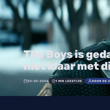
The Boys is geda
niet klaar met d
20-05-2026
1 MIN LEESTIJD
DOOR DE 