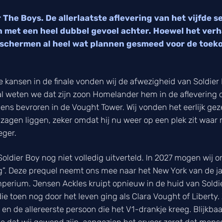
 The Boys. De allerlaatste aflevering van het vijfde s
en met een heel dubbel gevoel achter. Hoewel het ver
de schermen al heel wat plannen gesmeed voor de toek
 kansen in de finale vonden wij de afwezigheid van Soldier
l weten we dat zijn zoon Homelander hem in de aflevering d
rgens bevroren in de Vought Tower. Wij vonden het eerlijk 
s zagen liggen, zeker omdat hij nu weer op een plek zit waar
eger.
 Soldier Boy nog niet volledig uitverteld. In 2027 mogen wij
g”. Deze prequel neemt ons mee naar het New York van de jare
perium. Jensen Ackles kruipt opnieuw in de huid van Soldi
die toen nog door het leven ging als Clara Vought of Liberty
 en de allereerste persoon die het V1-drankje kreeg. Blijkbaa
je dat wij gewend zijn, aangezien het ervoor zorgt dat men