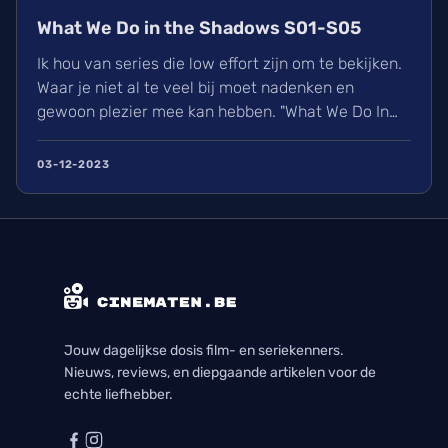
7
/10
Wanneer kwam Dune Part 2 nu ook weer uit?
What We Do in the Shadows S01-S05
Ik hou van series die low effort zijn om te bekijken.
Waar je niet al te veel bij moet nadenken en
gewoon plezier mee kan hebben. "What We Do In
The Shadows" paste perfect in dit plaatje. Maar
doet het genoeg om mij vijf seizoenen geboeid
03-12-2023
genoeg te houden om te blijven kijken?
Jouw dagelijkse dosis film- en seriekenners.
Nieuws, reviews, en diepgaande artikelen voor de
echte liefhebber.