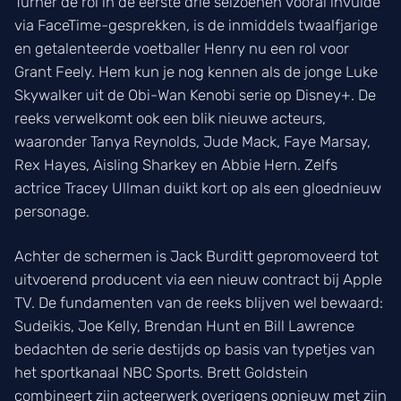
Turner de rol in de eerste drie seizoenen vooral invulde
via FaceTime-gesprekken, is de inmiddels twaalfjarige
en getalenteerde voetballer Henry nu een rol voor
Grant Feely. Hem kun je nog kennen als de jonge Luke
Skywalker uit de Obi-Wan Kenobi serie op Disney+. De
reeks verwelkomt ook een blik nieuwe acteurs,
waaronder Tanya Reynolds, Jude Mack, Faye Marsay,
Rex Hayes, Aisling Sharkey en Abbie Hern. Zelfs
actrice Tracey Ullman duikt kort op als een gloednieuw
personage.
Achter de schermen is Jack Burditt gepromoveerd tot
uitvoerend producent via een nieuw contract bij Apple
TV. De fundamenten van de reeks blijven wel bewaard:
Sudeikis, Joe Kelly, Brendan Hunt en Bill Lawrence
bedachten de serie destijds op basis van typetjes van
het sportkanaal NBC Sports. Brett Goldstein
combineert zijn acteerwerk overigens opnieuw met zijn