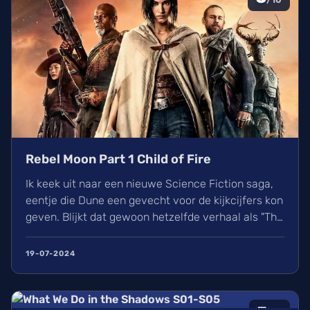
Rebel Moon Part 1 Child of Fire
Ik keek uit naar een nieuwe Science Fiction saga,
eentje die Dune een gevecht voor de kijkcijfers kon
geven. Blijkt dat gewoon hetzelfde verhaal als "The
Seven Samurai" of "The Magnificent Seven" te
nemen en er wat elementen uit Star Wars en mooie
19-07-2024
slowmotion beelden erdoor te mixen niet genoeg is
hiervoor... Who knew? Rebel Moon Part 1: A Child of
Fire vond ik mooi gemaakt maar saai gesmaakt.