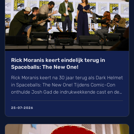
Rick Moranis keert eindelijk terug in
Spaceballs: The New One!
Rick Moranis keert na 30 jaar terug als Dark Helmet
in Spaceballs: The New One! Tijdens Comic-Con
onthulde Josh Gad de indrukwekkende cast en de
eerste beelden van deze geniale parodie op de
huidige filmindustrie. Wij kijken alvast uit naar de
25-07-2026
release op woensdag 21 april 2027. De 'Almighty
Schwartz Saga' begint eindelijk!