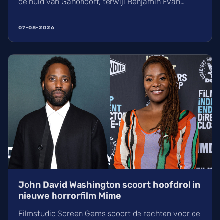
de huid van Ganondorf, terwijl Benjamin Evan
Ainsworth en Bo Bragason de rollen van Link en
Zelda vertolken. De film, geregisseerd door Wes
07-08-2026
Ball, verschijnt op woensdag 5 mei 2027 in de
Belgische bioscoop. Wij kunnen alvast niet
wachten!
John David Washington scoort hoofdrol in
nieuwe horrorfilm Mime
Filmstudio Screen Gems scoort de rechten voor de