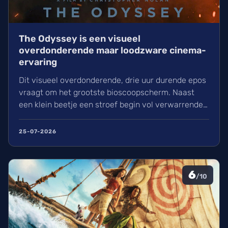
The Odyssey is een visueel
overdonderende maar loodzware cinema-
ervaring
Dit visueel overdonderende, drie uur durende epos
vraagt om het grootste bioscoopscherm. Naast
een klein beetje een stroef begin vol verwarrende
flashbacks en wisselend acteerwerk, evolueert de
film in een indrukwekkend epos vol praktische
25-07-2026
effecten en uniek sound design.
6
/10