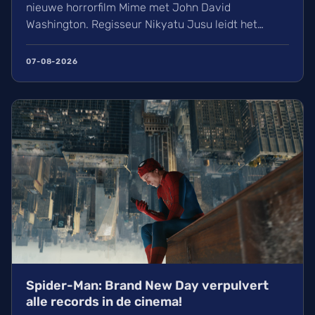
nieuwe horrorfilm Mime met John David
Washington. Regisseur Nikyatu Jusu leidt het
bovennatuurlijke project. Ontdek ook het laatste
nieuws over streamingtoppers zoals Hit Man en
07-08-2026
Godzilla Minus One, plus een update over het
TikTok-onderzoek en nieuwe releases zoals The
Thursday Murder Club.
Spider-Man: Brand New Day verpulvert
alle records in de cinema!