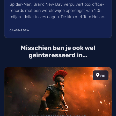
Spider-Man: Brand New Day verpulvert box office-
records met een wereldwijde opbrengst van 1,05
miljard dollar in zes dagen. De film met Tom Holland
en Zendaya haalt hiermee bijna Avengers:
Endgame in. Volgens hollywoodreporter.com
04-08-2026
zorgden wij massaal voor uitverkochte zalen,
ondanks de hitte. Ontdek alles over de cast en de
Misschien ben je ook wel
IMAX-release.
geïnteresseerd in…
9
/10