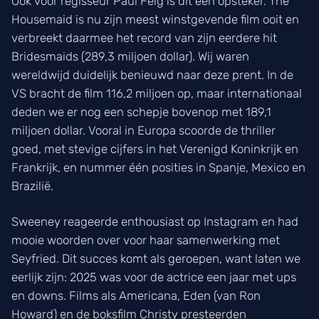
Ook voor regisseur Paul Feig is dit een opsteker. The
Housemaid is nu zijn meest winstgevende film ooit en
verbreekt daarmee het record van zijn eerdere hit
Bridesmaids (289,3 miljoen dollar). Wij waren
wereldwijd duidelijk benieuwd naar deze prent. In de
VS bracht de film 116,2 miljoen op, maar internationaal
deden we er nog een schepje bovenop met 189,1
miljoen dollar. Vooral in Europa scoorde de thriller
goed, met stevige cijfers in het Verenigd Koninkrijk en
Frankrijk, en nummer één posities in Spanje, Mexico en
Brazilië.
Sweeney reageerde enthousiast op Instagram en had
mooie woorden over voor haar samenwerking met
Seyfried. Dit succes komt als geroepen, want laten we
eerlijk zijn: 2025 was voor de actrice een jaar met ups
en downs. Films als Americana, Eden (van Ron
Howard) en de boksfilm Christy presteerden