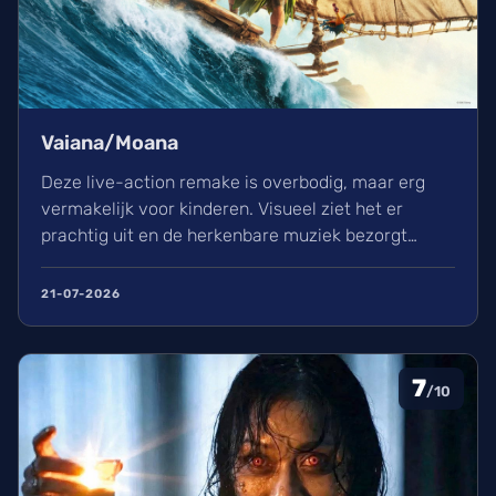
Vaiana/Moana
Deze live-action remake is overbodig, maar erg
vermakelijk voor kinderen. Visueel ziet het er
prachtig uit en de herkenbare muziek bezorgt
kippenvel. Hoewel de lore complex is, zorgt het
avontuur voor een heerlijke ervaring in de
21-07-2026
bioscoop.
7
/10