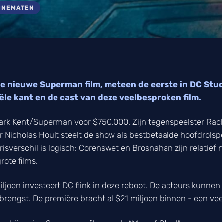
CINEMATEN
e nieuwe Superman film, meteen de eerste in DC Stud
iële kant en de cast van deze veelbesproken film.
lark Kent/Superman voor $750.000. Zijn tegenspeelster Rac
r Nicholas Hoult steelt de show als bestbetaalde hoofdrolspele
arisverschil is logisch: Corenswet en Brosnahan zijn relatief 
rote films.
ljoen investeert DC flink in deze reboot. De acteurs kunne
brengst. De première bracht al $21 miljoen binnen - een ve