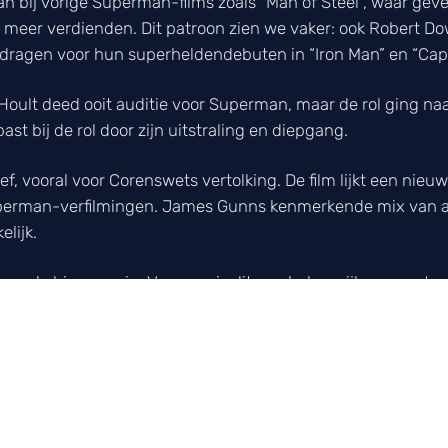
dan bij vorige Superman-films zoals “Man of Steel”, waar gev
eer verdienden. Dit patroon zien we vaker: ook Robert Do
dragen voor hun superheldendebuten in “Iron Man” en “Capt
 Hoult deed ooit auditie voor Superman, maar de rol ging na
st bij de rol door zijn uitstraling en diepgang.
ief, vooral voor Corenswets vertolking. De film lijkt een nieuw
perman-verfilmingen. James Gunns kenmerkende mix van a
lijk.
rman de bioscoop in. Voor ons is dit een belangrijk moment: 
efde superheld presteert.