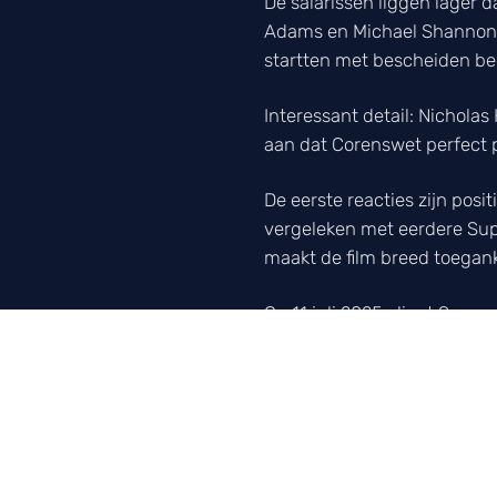
De salarissen liggen lager 
Adams en Michael Shannon m
startten met bescheiden be
Interessant detail: Nicholas
aan dat Corenswet perfect pa
De eerste reacties zijn posit
vergeleken met eerdere Su
maakt de film breed toeganke
Op 11 juli 2025 vliegt Supe
nieuwe versie van onze geli
Meer over DC →