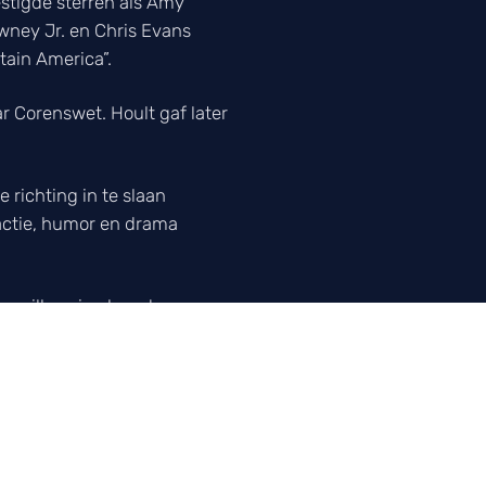
estigde sterren als Amy
wney Jr. en Chris Evans
ain America”.
ar Corenswet. Hoult gaf later
e richting in te slaan
ctie, humor en drama
we willen zien hoe deze