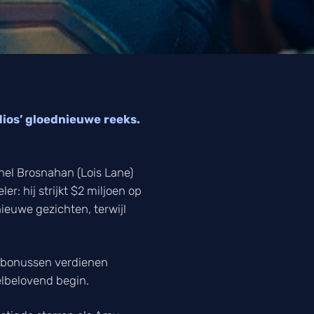
ios’ gloednieuwe reeks.
hel Brosnahan (Lois Lane)
r: hij strijkt $2 miljoen op
nieuwe gezichten, terwijl
n bonussen verdienen
elbelovend begin.