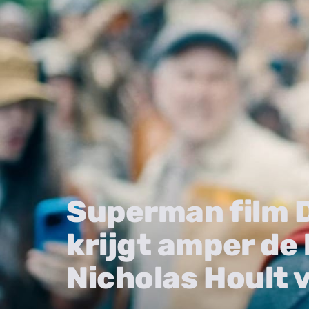
Superman film 
krijgt amper de 
Nicholas Hoult 