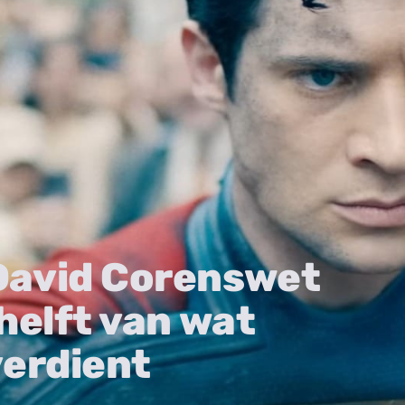
David Corenswet
helft van wat
verdient