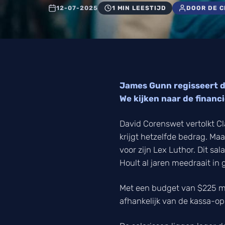
12-07-2025
1 MIN LEESTIJD
DOOR DE 
James Gunn regisseert d
We kijken naar de financ
David Corenswet vertolkt C
krijgt hetzelfde bedrag. Maa
voor zijn Lex Luthor. Dit sal
Hoult al jaren meedraait in g
Met een budget van $225 mi
afhankelijk van de kassa-op