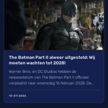
The Batman Part II alweer uitgesteld: Wij
moeten wachten tot 2028!
Warner Bros. en DC Studios hebben de
releasedatum van The Batman Part II officieel
verplaatst naar woensdag 16 februari 2028. De
vertraging is het gevolg van de stakingen in
Hollywood, waardoor de productie van de film met
15-07-2026
Robert Pattinson vertraging opliep. Naast nieuws
over de Dark Knight zijn er ook verschuivingen voor