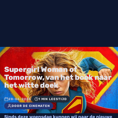
Supergirl Woman of
Tomorrow, van het boek naar
het witte doek
28-06-2026
1 MIN LEESTIJD
DOOR DE CINEMATEN
Sinds deze woensdag kunnen wij naar de nieuwe