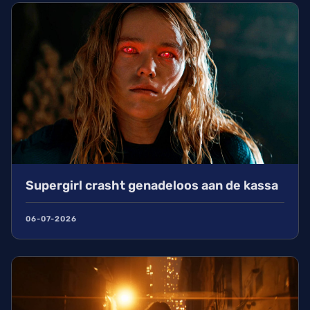
andere grote titels zoals The Great Beyond van
J.J. Abrams en Mickey 17. In dit artikel lees je alles
over de nieuwe castleden zoals Sebastian Stan en
Scarlett Johansson, de geruchten over de Court of
Owls en wat wij nog meer van het DC-universum
kunnen verwachten in de bioscoop.
Supergirl crasht genadeloos aan de kassa
06-07-2026