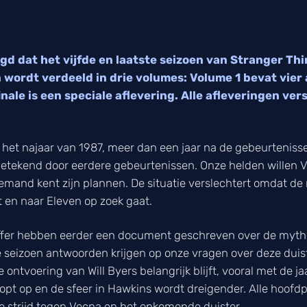
gd dat het vijfde en laatste seizoen van Stranger T
 wordt verdeeld in drie volumes: Volume 1 bevat vier
inale is een speciale aflevering. Alle afleveringen ve
n het najaar van 1987, meer dan een jaar na de gebeurtenisse
getekend door eerdere gebeurtenissen. Onze helden willen 
emand kent zijn plannen. De situatie verslechtert omdat de
t en naar Eleven op zoek gaat.
ffer hebben eerder een document geschreven over de mythe
e seizoen antwoorden krijgen op onze vragen over deze duist
ontvoering van Will Byers belangrijk blijft, vooral met de ja
oopt op en de sfeer in Hawkins wordt dreigender. Alle hoof
 strijd tegen Vecna en het opkomende duister.