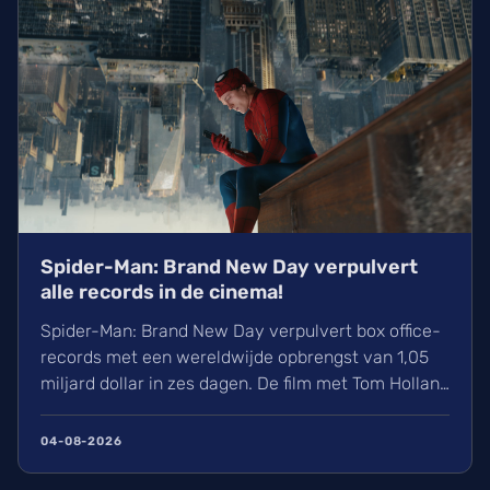
Spider-Man: Brand New Day verpulvert
alle records in de cinema!
Spider-Man: Brand New Day verpulvert box office-
records met een wereldwijde opbrengst van 1,05
miljard dollar in zes dagen. De film met Tom Holland
en Zendaya haalt hiermee bijna Avengers:
Endgame in. Volgens hollywoodreporter.com
04-08-2026
zorgden wij massaal voor uitverkochte zalen,
ondanks de hitte. Ontdek alles over de cast en de