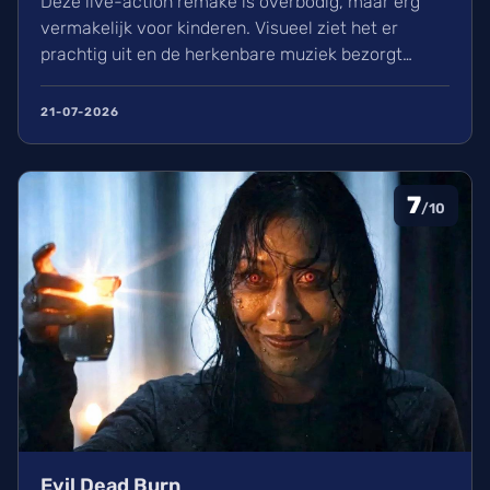
Deze live-action remake is overbodig, maar erg
vermakelijk voor kinderen. Visueel ziet het er
prachtig uit en de herkenbare muziek bezorgt
kippenvel. Hoewel de lore complex is, zorgt het
avontuur voor een heerlijke ervaring in de
21-07-2026
bioscoop.
7
/10
Evil Dead Burn