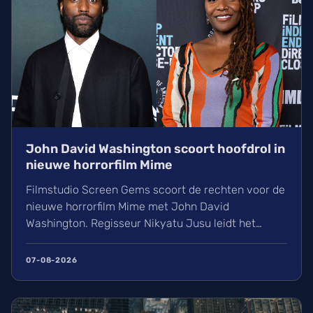
John David Washington scoort hoofdrol in
nieuwe horrorfilm Mime
Filmstudio Screen Gems scoort de rechten voor de
nieuwe horrorfilm Mime met John David
Washington. Regisseur Nikyatu Jusu leidt het
bovennatuurlijke project. Ontdek ook het laatste
nieuws over streamingtoppers zoals Hit Man en
07-08-2026
Godzilla Minus One, plus een update over het
TikTok-onderzoek en nieuwe releases zoals The
Thursday Murder Club.