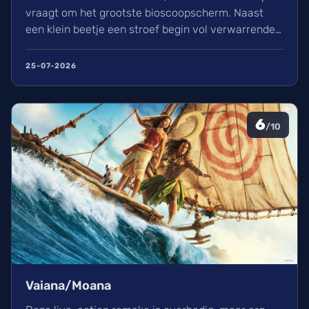
vraagt om het grootste bioscoopscherm. Naast
een klein beetje een stroef begin vol verwarrende
flashbacks en wisselend acteerwerk, evolueert de
film in een indrukwekkend epos vol praktische
25-07-2026
effecten en uniek sound design.
6
/10
Vaiana/Moana