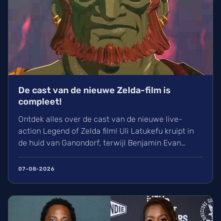
De cast van de nieuwe Zelda-film is
compleet!
Ontdek alles over de cast van de nieuwe live-
action Legend of Zelda film! Uli Latukefu kruipt in
de huid van Ganondorf, terwijl Benjamin Evan
Ainsworth en Bo Bragason de rollen van Link en
Zelda vertolken. De film, geregisseerd door Wes
07-08-2026
Ball, verschijnt op woensdag 5 mei 2027 in de
Belgische bioscoop. Wij kunnen alvast niet
wachten!