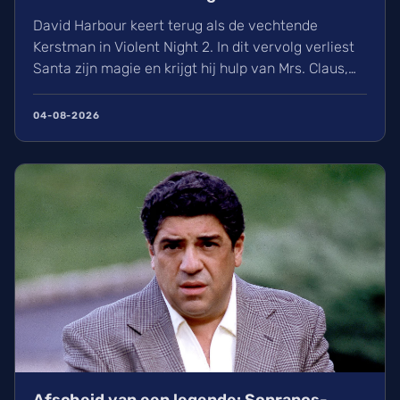
David Harbour keert terug als de vechtende
Kerstman in Violent Night 2. In dit vervolg verliest
Santa zijn magie en krijgt hij hulp van Mrs. Claus,
gespeeld door Kristen Bell. Ontdek alles over de
nieuwe cast met Jared Harris, het Viking-verleden
04-08-2026
van Santa en de releasedatum van deze actievolle
kerstfilm in de Belgische bioscopen.