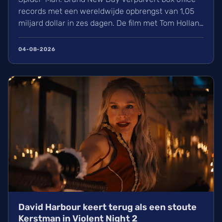
records met een wereldwijde opbrengst van 1,05
miljard dollar in zes dagen. De film met Tom Holland
en Zendaya haalt hiermee bijna Avengers:
Endgame in. Volgens hollywoodreporter.com
04-08-2026
zorgden wij massaal voor uitverkochte zalen,
ondanks de hitte. Ontdek alles over de cast en de
IMAX-release.
David Harbour keert terug als een stoute
Kerstman in Violent Night 2