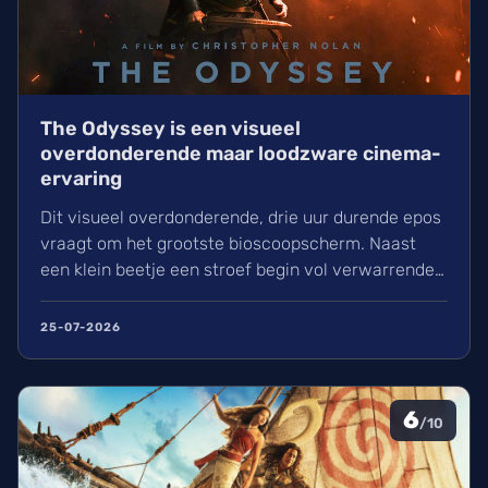
The Odyssey is een visueel
overdonderende maar loodzware cinema-
ervaring
Dit visueel overdonderende, drie uur durende epos
vraagt om het grootste bioscoopscherm. Naast
een klein beetje een stroef begin vol verwarrende
flashbacks en wisselend acteerwerk, evolueert de
film in een indrukwekkend epos vol praktische
25-07-2026
effecten en uniek sound design.
6
/10