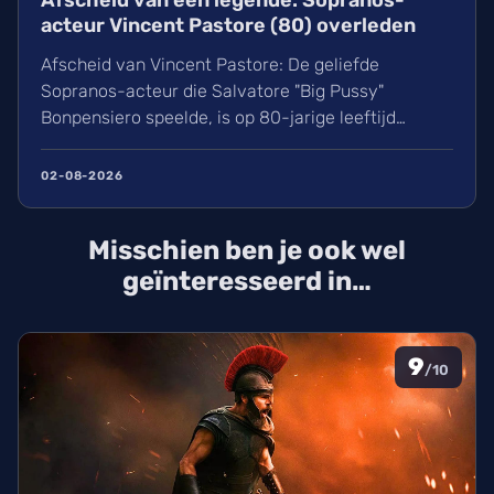
Afscheid van een legende: Sopranos-
acteur Vincent Pastore (80) overleden
Afscheid van Vincent Pastore: De geliefde
Sopranos-acteur die Salvatore "Big Pussy"
Bonpensiero speelde, is op 80-jarige leeftijd
overleden. Ontdek meer over zijn indrukwekkende
carrière van nachtclubeigenaar tot maffia-icoon en
02-08-2026
Broadway-ster. Wij blikken terug op het leven van
deze karakteracteur die een natuurlijke dood stierf
Misschien ben je ook wel
in New York.
geïnteresseerd in…
9
/10