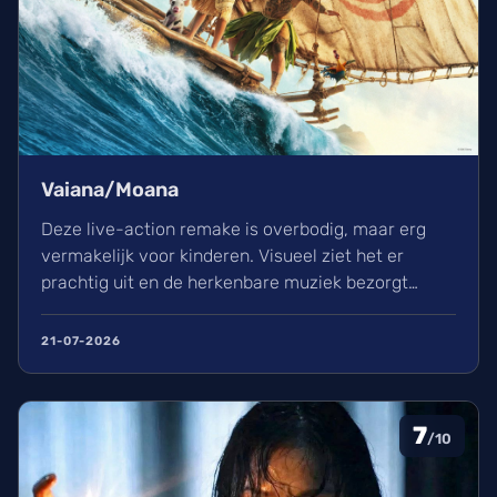
Vaiana/Moana
Deze live-action remake is overbodig, maar erg
vermakelijk voor kinderen. Visueel ziet het er
prachtig uit en de herkenbare muziek bezorgt
kippenvel. Hoewel de lore complex is, zorgt het
avontuur voor een heerlijke ervaring in de
21-07-2026
bioscoop.
7
/10