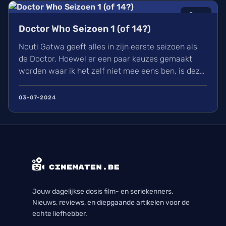
6
/10
Doctor Who Seizoen 1 (of 14?)
Ncuti Gatwa geeft alles in zijn eerste seizoen als
de Doctor. Hoewel er een paar keuzes gemaakt
worden waar ik het zelf niet mee eens ben, is deze
regeneratie van Doctor Who wel een aangename
watch met genoeg in waardoor ik elke aflevering
03-07-2024
met plezier bekeek. Ik kijk nu al uit naar zijn
volgende seizoen en alle avonturen die hij zal
beleven.
Jouw dagelijkse dosis film- en seriekenners.
Nieuws, reviews, en diepgaande artikelen voor de
echte liefhebber.