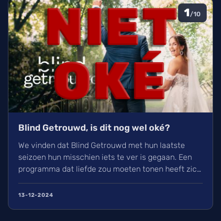
1
/10
Blind Getrouwd, is dit nog wel oké?
We vinden dat Blind Getrouwd met hun laatste
seizoen hun misschien iets te ver is gegaan. Een
programma dat liefde zou moeten tonen heeft zich
meer gefocust om leed. Is dit de nieuwe soort van
uitlachtelevisie?
13-12-2024