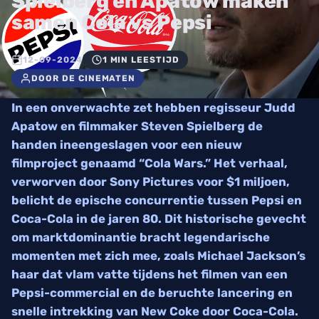
Spielberg en Apatow maken
samen Cola vs Pepsi
12-09-2024
1 MIN LEESTIJD
DOOR DE CINEMATEN
In een onverwachte zet hebben regisseur Judd
Apatow en filmmaker Steven Spielberg de
handen ineengeslagen voor een nieuw
filmproject genaamd “Cola Wars.” Het verhaal,
verworven door Sony Pictures voor $1 miljoen,
belicht de epische concurrentie tussen Pepsi en
Coca-Cola in de jaren 80. Dit historische gevecht
om marktdominantie bracht legendarische
momenten met zich mee, zoals Michael Jackson’s
haar dat vlam vatte tijdens het filmen van een
Pepsi-commercial en de beruchte lancering en
snelle intrekking van New Coke door Coca-Cola.