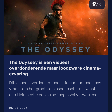
9
/10
The Odyssey is een visueel
overdonderende maar loodzware cinema-
ervaring
Dit visueel overdonderende, drie uur durende epos
vraagt om het grootste bioscoopscherm. Naast
een klein beetje een stroef begin vol verwarrende
flashbacks en wisselend acteerwerk, evolueert de
film in een indrukwekkend epos vol praktische
25-07-2026