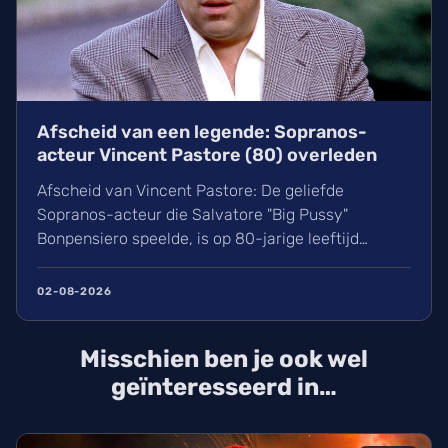
Afscheid van een legende: Sopranos-
acteur Vincent Pastore (80) overleden
Afscheid van Vincent Pastore: De geliefde
Sopranos-acteur die Salvatore "Big Pussy"
Bonpensiero speelde, is op 80-jarige leeftijd
overleden. Ontdek meer over zijn indrukwekkende
carrière van nachtclubeigenaar tot maffia-icoon en
02-08-2026
Broadway-ster. Wij blikken terug op het leven van
deze karakteracteur die een natuurlijke dood stierf
Misschien ben je ook wel
in New York.
geïnteresseerd in…