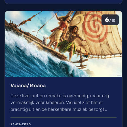
effecten en uniek sound design.
6
/10
Vaiana/Moana
Deze live-action remake is overbodig, maar erg
vermakelijk voor kinderen. Visueel ziet het er
prachtig uit en de herkenbare muziek bezorgt
kippenvel. Hoewel de lore complex is, zorgt het
avontuur voor een heerlijke ervaring in de
21-07-2026