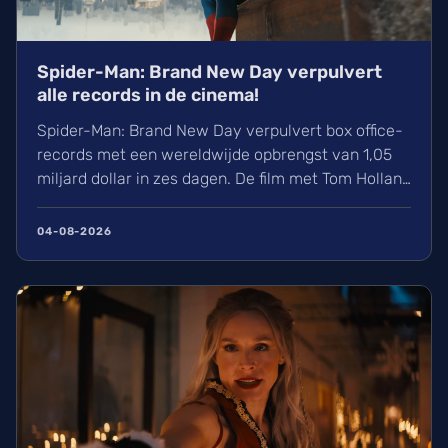
Spider-Man: Brand New Day verpulvert
alle records in de cinema!
Spider-Man: Brand New Day verpulvert box office-
records met een wereldwijde opbrengst van 1,05
miljard dollar in zes dagen. De film met Tom Holland
en Zendaya haalt hiermee bijna Avengers:
Endgame in. Volgens hollywoodreporter.com
04-08-2026
zorgden wij massaal voor uitverkochte zalen,
ondanks de hitte. Ontdek alles over de cast en de
IMAX-release.