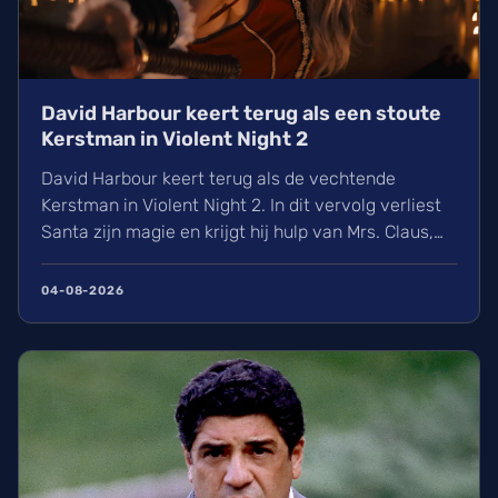
David Harbour keert terug als een stoute
Kerstman in Violent Night 2
David Harbour keert terug als de vechtende
Kerstman in Violent Night 2. In dit vervolg verliest
Santa zijn magie en krijgt hij hulp van Mrs. Claus,
gespeeld door Kristen Bell. Ontdek alles over de
nieuwe cast met Jared Harris, het Viking-verleden
04-08-2026
van Santa en de releasedatum van deze actievolle
kerstfilm in de Belgische bioscopen.