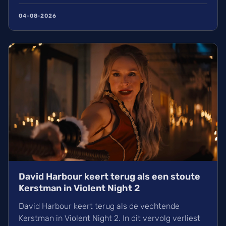
en Zendaya haalt hiermee bijna Avengers:
Endgame in. Volgens hollywoodreporter.com
04-08-2026
zorgden wij massaal voor uitverkochte zalen,
ondanks de hitte. Ontdek alles over de cast en de
IMAX-release.
David Harbour keert terug als een stoute
Kerstman in Violent Night 2
David Harbour keert terug als de vechtende
Kerstman in Violent Night 2. In dit vervolg verliest