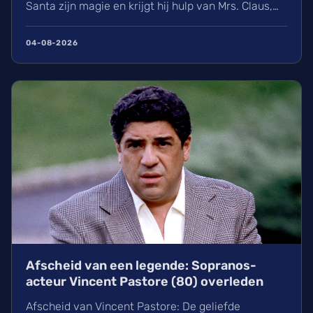
Santa zijn magie en krijgt hij hulp van Mrs. Claus,
gespeeld door Kristen Bell. Ontdek alles over de
nieuwe cast met Jared Harris, het Viking-verleden
04-08-2026
van Santa en de releasedatum van deze actievolle
kerstfilm in de Belgische bioscopen.
Afscheid van een legende: Sopranos-
acteur Vincent Pastore (80) overleden
Afscheid van Vincent Pastore: De geliefde