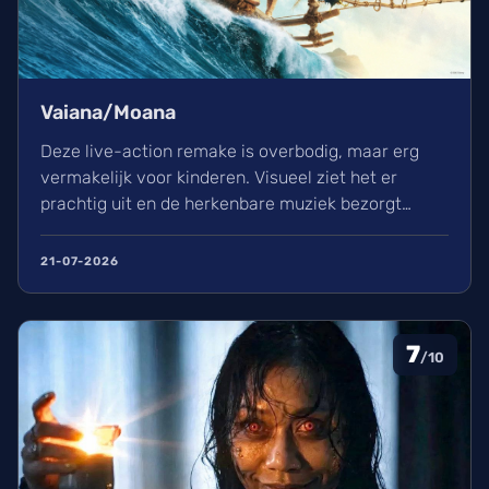
Vaiana/Moana
Deze live-action remake is overbodig, maar erg
vermakelijk voor kinderen. Visueel ziet het er
prachtig uit en de herkenbare muziek bezorgt
kippenvel. Hoewel de lore complex is, zorgt het
avontuur voor een heerlijke ervaring in de
21-07-2026
bioscoop.
7
/10