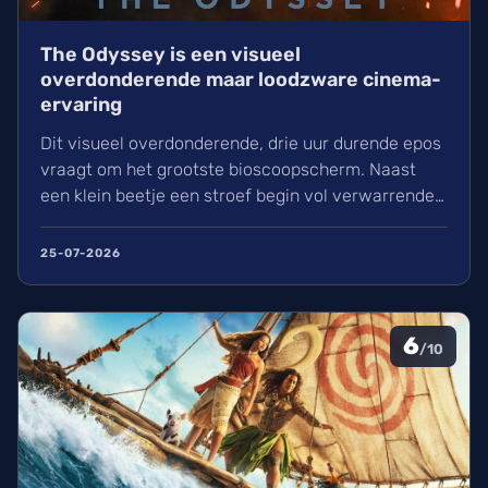
The Odyssey is een visueel
overdonderende maar loodzware cinema-
ervaring
Dit visueel overdonderende, drie uur durende epos
vraagt om het grootste bioscoopscherm. Naast
een klein beetje een stroef begin vol verwarrende
flashbacks en wisselend acteerwerk, evolueert de
film in een indrukwekkend epos vol praktische
25-07-2026
effecten en uniek sound design.
6
/10