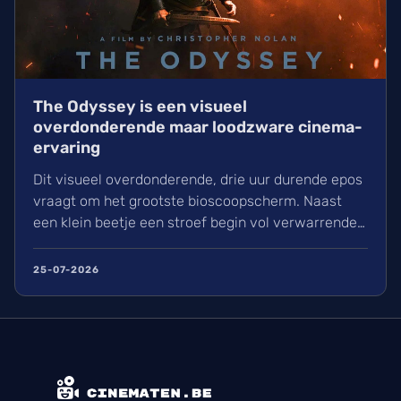
The Odyssey is een visueel
overdonderende maar loodzware cinema-
ervaring
Dit visueel overdonderende, drie uur durende epos
vraagt om het grootste bioscoopscherm. Naast
een klein beetje een stroef begin vol verwarrende
flashbacks en wisselend acteerwerk, evolueert de
film in een indrukwekkend epos vol praktische
25-07-2026
effecten en uniek sound design.