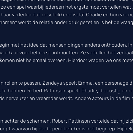
 ze een spel waarbij iedereen het ergste moet vertellen wat
haar verleden dat zo schokkend is dat Charlie en hun vrien
ment wordt de relatie onder druk gezet en is het de vraag 
 begin met het idee dat mensen dingen anders onthouden. In
 elkaar voor het eerst ontmoetten. Ze vertellen het verhaal
 komen niet helemaal overeen. Hierdoor vragen we ons metee
hun rollen te passen. Zendaya speelt Emma, een personage dat
t te hebben. Robert Pattinson speelt Charlie, die rustig en
 nerveuzer en vreemder wordt. Andere acteurs in de film z
van achter de schermen. Robert Pattinson vertelde dat hij z
script waarvan hij de diepere betekenis niet begreep. Hij be