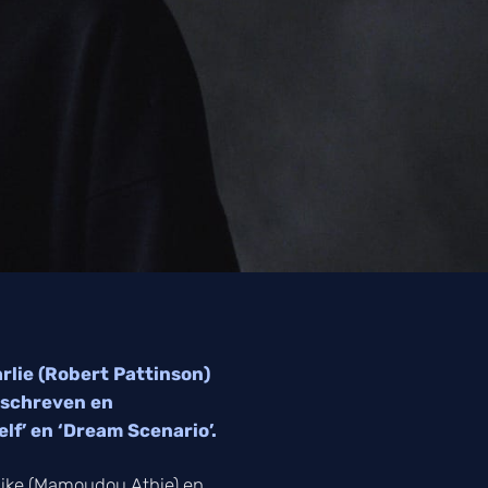
rlie (Robert Pattinson)
geschreven en
elf’ en ‘Dream Scenario’.
Mike (Mamoudou Athie) en