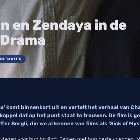
n en Zendaya in de
e Drama
CINEMATEN
a’ komt binnenkort uit en vertelt het verhaal van Cha
oppel dat op het punt staat te trouwen. De film is 
fer Borgli, die we al kennen van films als ‘Sick of Mys
r dagen voor hun bruiloft. Samen met hun beste vrienden, 