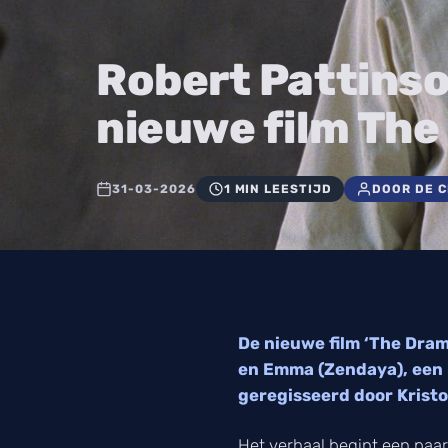
Robert Pattinso
nieuwe film Th
31-03-2026
1 MIN LEESTIJD
DOOR DE 
De nieuwe film ‘The Dram
en Emma (Zendaya), een k
geregisseerd door Kristof
Het verhaal begint een paa