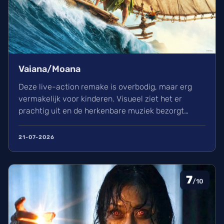
Vaiana/Moana
Deze live-action remake is overbodig, maar erg
vermakelijk voor kinderen. Visueel ziet het er
prachtig uit en de herkenbare muziek bezorgt
kippenvel. Hoewel de lore complex is, zorgt het
avontuur voor een heerlijke ervaring in de
21-07-2026
bioscoop.
7
/10