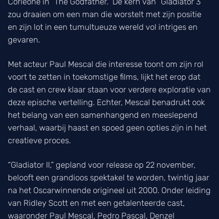
Corleone in “The Godfather.” De kern van “Gladiator 3”
zou draaien om een man die worstelt met zijn positie
en zijn lot in een tumultueuze wereld vol intriges en
gevaren.
Met acteur Paul Mescal die interesse toont om zijn rol
voort te zetten in toekomstige films, lijkt het erop dat
de cast en crew klaar staan voor verdere exploratie van
deze epische vertelling. Echter, Mescal benadrukt ook
het belang van een samenhangend en meeslepend
verhaal, waarbij haast en spoed geen opties zijn in het
creatieve proces.
“Gladiator II,” gepland voor release op 22 november,
belooft een grandioos spektakel te worden, twintig jaar
na het Oscarwinnende origineel uit 2000. Onder leiding
van Ridley Scott en met een getalenteerde cast,
waaronder Paul Mescal, Pedro Pascal, Denzel