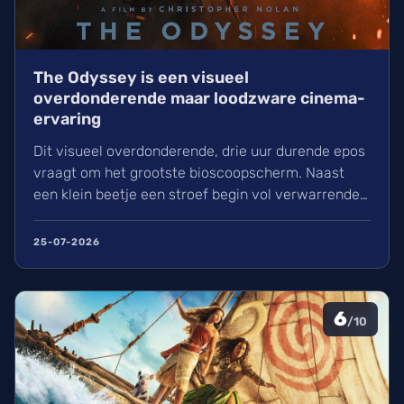
The Odyssey is een visueel
overdonderende maar loodzware cinema-
ervaring
Dit visueel overdonderende, drie uur durende epos
vraagt om het grootste bioscoopscherm. Naast
een klein beetje een stroef begin vol verwarrende
flashbacks en wisselend acteerwerk, evolueert de
film in een indrukwekkend epos vol praktische
25-07-2026
effecten en uniek sound design.
6
/10