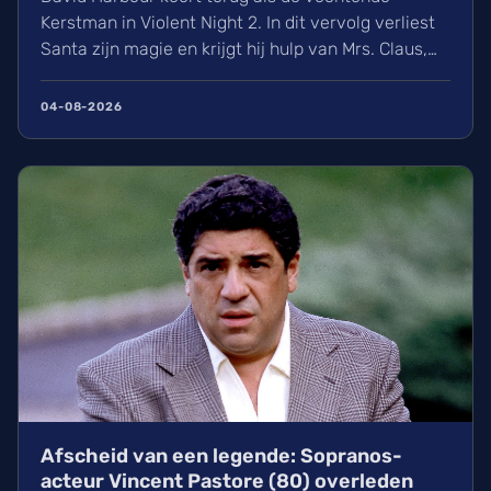
Kerstman in Violent Night 2. In dit vervolg verliest
Santa zijn magie en krijgt hij hulp van Mrs. Claus,
gespeeld door Kristen Bell. Ontdek alles over de
nieuwe cast met Jared Harris, het Viking-verleden
04-08-2026
van Santa en de releasedatum van deze actievolle
kerstfilm in de Belgische bioscopen.
Afscheid van een legende: Sopranos-
acteur Vincent Pastore (80) overleden