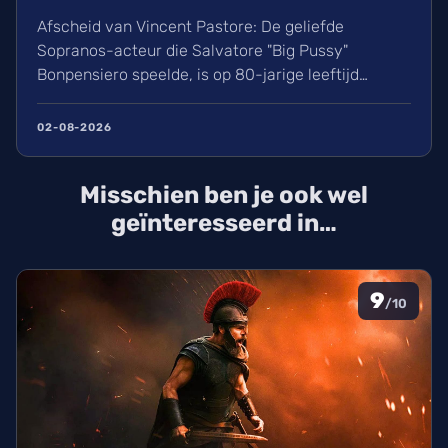
Afscheid van Vincent Pastore: De geliefde
Sopranos-acteur die Salvatore "Big Pussy"
Bonpensiero speelde, is op 80-jarige leeftijd
overleden. Ontdek meer over zijn indrukwekkende
carrière van nachtclubeigenaar tot maffia-icoon en
02-08-2026
Broadway-ster. Wij blikken terug op het leven van
deze karakteracteur die een natuurlijke dood stierf
Misschien ben je ook wel
in New York.
geïnteresseerd in…
9
/10