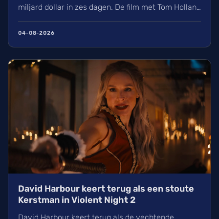
miljard dollar in zes dagen. De film met Tom Holland
en Zendaya haalt hiermee bijna Avengers:
Endgame in. Volgens hollywoodreporter.com
04-08-2026
zorgden wij massaal voor uitverkochte zalen,
ondanks de hitte. Ontdek alles over de cast en de
IMAX-release.
David Harbour keert terug als een stoute
Kerstman in Violent Night 2
David Harbour keert terug als de vechtende