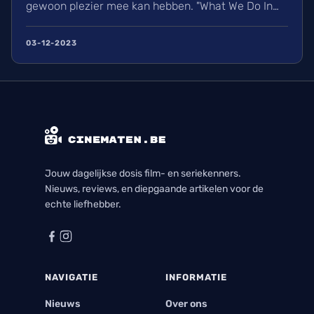
gewoon plezier mee kan hebben. "What We Do In
The Shadows" paste perfect in dit plaatje. Maar
doet het genoeg om mij vijf seizoenen geboeid
03-12-2023
genoeg te houden om te blijven kijken?
Jouw dagelijkse dosis film- en seriekenners.
Nieuws, reviews, en diepgaande artikelen voor de
echte liefhebber.
NAVIGATIE
INFORMATIE
Nieuws
Over ons