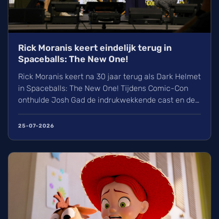
Rick Moranis keert eindelijk terug in
Spaceballs: The New One!
Rick Moranis keert na 30 jaar terug als Dark Helmet
in Spaceballs: The New One! Tijdens Comic-Con
onthulde Josh Gad de indrukwekkende cast en de
eerste beelden van deze geniale parodie op de
huidige filmindustrie. Wij kijken alvast uit naar de
25-07-2026
release op woensdag 21 april 2027. De 'Almighty
Schwartz Saga' begint eindelijk!