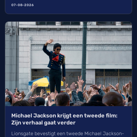
mutantenteam stilaan vorm. Wij kijken uit naar
07-08-2026
deze reboot onder regie van Jake Schreier, die
volgt op de grote gebeurtenissen in Avengers:
Doomsday.
Michael Jackson krijgt een tweede film:
Zijn verhaal gaat verder
Lionsgate bevestigt een tweede Michael Jackson-