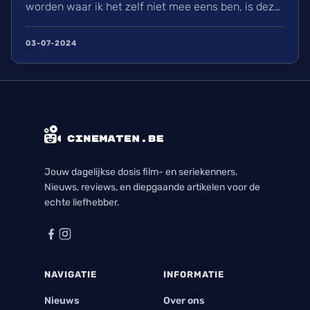
worden waar ik het zelf niet mee eens ben, is deze
regeneratie van Doctor Who wel een aangename
watch met genoeg in waardoor ik elke aflevering
03-07-2024
met plezier bekeek. Ik kijk nu al uit naar zijn
volgende seizoen en alle avonturen die hij zal
beleven.
Jouw dagelijkse dosis film- en seriekenners.
Nieuws, reviews, en diepgaande artikelen voor de
echte liefhebber.
NAVIGATIE
INFORMATIE
Nieuws
Over ons