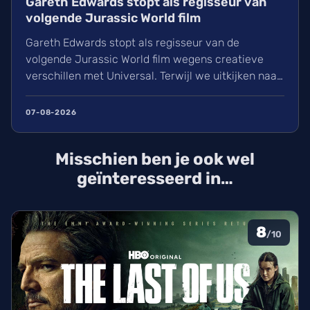
Gareth Edwards stopt als regisseur van
volgende Jurassic World film
Gareth Edwards stopt als regisseur van de
volgende Jurassic World film wegens creatieve
verschillen met Universal. Terwijl we uitkijken naar
het vervolg op Rebirth (2025), is de zoektocht naar
een nieuwe leider voor de film van 2027 gestart.
07-08-2026
David Koepp schrijft het script en de sterrencast
met Scarlett Johansson keert waarschijnlijk terug.
Misschien ben je ook wel
geïnteresseerd in…
8
/10