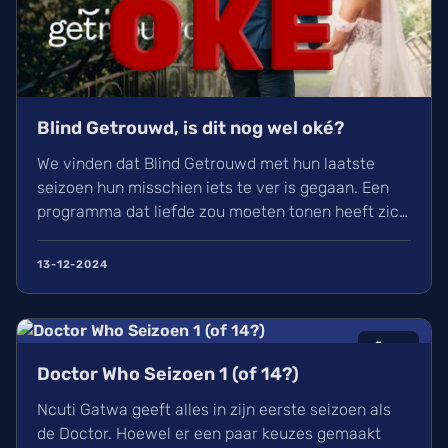
Blind Getrouwd, is dit nog wel oké?
We vinden dat Blind Getrouwd met hun laatste
seizoen hun misschien iets te ver is gegaan. Een
programma dat liefde zou moeten tonen heeft zich
meer gefocust om leed. Is dit de nieuwe soort van
uitlachtelevisie?
13-12-2024
6
/10
Doctor Who Seizoen 1 (of 14?)
Ncuti Gatwa geeft alles in zijn eerste seizoen als
de Doctor. Hoewel er een paar keuzes gemaakt