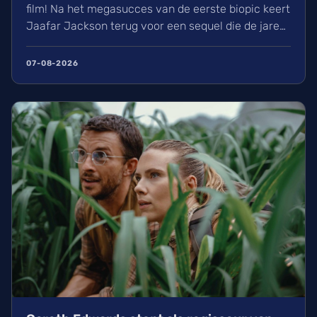
film! Na het megasucces van de eerste biopic keert
Jaafar Jackson terug voor een sequel die de jaren
90 belicht. Regisseur Antoine Fuqua heeft blijkbaar
al 30% van de film opgenomen. Wij kunnen de
07-08-2026
nieuwe film over de King of Pop rond eind 2027 of
begin 2028 in de zalen verwachten.