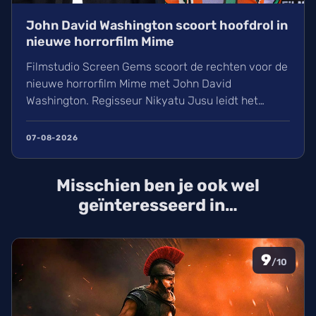
John David Washington scoort hoofdrol in
nieuwe horrorfilm Mime
Filmstudio Screen Gems scoort de rechten voor de
nieuwe horrorfilm Mime met John David
Washington. Regisseur Nikyatu Jusu leidt het
bovennatuurlijke project. Ontdek ook het laatste
nieuws over streamingtoppers zoals Hit Man en
07-08-2026
Godzilla Minus One, plus een update over het
TikTok-onderzoek en nieuwe releases zoals The
Misschien ben je ook wel
Thursday Murder Club.
geïnteresseerd in…
9
/10