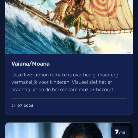
Vaiana/Moana
Deze live-action remake is overbodig, maar erg
vermakelijk voor kinderen. Visueel ziet het er
prachtig uit en de herkenbare muziek bezorgt
kippenvel. Hoewel de lore complex is, zorgt het
avontuur voor een heerlijke ervaring in de
21-07-2026
bioscoop.
7
/10