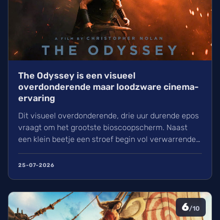
The Odyssey is een visueel
overdonderende maar loodzware cinema-
ervaring
Dit visueel overdonderende, drie uur durende epos
vraagt om het grootste bioscoopscherm. Naast
een klein beetje een stroef begin vol verwarrende
flashbacks en wisselend acteerwerk, evolueert de
film in een indrukwekkend epos vol praktische
25-07-2026
effecten en uniek sound design.
6
/10