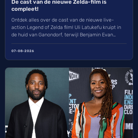
De cast van de nieuwe Zelda-film is
compleet!
Ontdek alles over de cast van de nieuwe live-
action Legend of Zelda film! Uli Latukefu kruipt in
de huid van Ganondorf, terwijl Benjamin Evan
Ainsworth en Bo Bragason de rollen van Link en
Zelda vertolken. De film, geregisseerd door Wes
07-08-2026
Ball, verschijnt op woensdag 5 mei 2027 in de
Belgische bioscoop. Wij kunnen alvast niet
wachten!