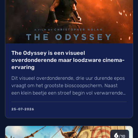
The Odyssey is een visueel
overdonderende maar loodzware cinema-
ervaring
Dit visueel overdonderende, drie uur durende epos
vraagt om het grootste bioscoopscherm. Naast
een klein beetje een stroef begin vol verwarrende
flashbacks en wisselend acteerwerk, evolueert de
film in een indrukwekkend epos vol praktische
25-07-2026
effecten en uniek sound design.
6
/10