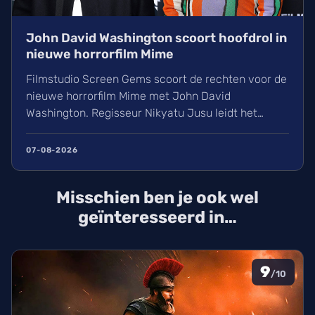
John David Washington scoort hoofdrol in
nieuwe horrorfilm Mime
Filmstudio Screen Gems scoort de rechten voor de
nieuwe horrorfilm Mime met John David
Washington. Regisseur Nikyatu Jusu leidt het
bovennatuurlijke project. Ontdek ook het laatste
nieuws over streamingtoppers zoals Hit Man en
07-08-2026
Godzilla Minus One, plus een update over het
TikTok-onderzoek en nieuwe releases zoals The
Misschien ben je ook wel
Thursday Murder Club.
geïnteresseerd in…
9
/10