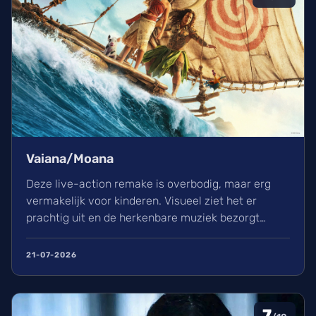
Vaiana/Moana
Deze live-action remake is overbodig, maar erg
vermakelijk voor kinderen. Visueel ziet het er
prachtig uit en de herkenbare muziek bezorgt
kippenvel. Hoewel de lore complex is, zorgt het
avontuur voor een heerlijke ervaring in de
21-07-2026
bioscoop.
7