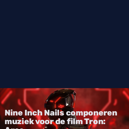
Nine Inch Nails componeren
muziek voor de film Tron: