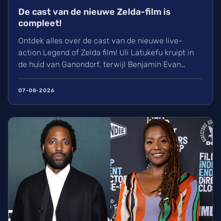
De cast van de nieuwe Zelda-film is
compleet!
Ontdek alles over de cast van de nieuwe live-
action Legend of Zelda film! Uli Latukefu kruipt in
de huid van Ganondorf, terwijl Benjamin Evan
Ainsworth en Bo Bragason de rollen van Link en
Zelda vertolken. De film, geregisseerd door Wes
07-08-2026
Ball, verschijnt op woensdag 5 mei 2027 in de
Belgische bioscoop. Wij kunnen alvast niet
wachten!