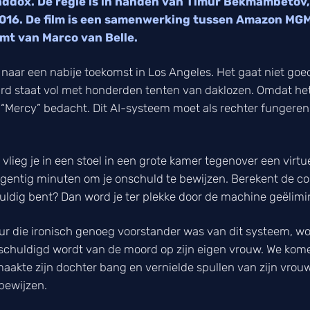
ddox. De regie is in handen van Timur Bekmambetov,
016. De film is een samenwerking tussen Amazon MGM
omt van Marco van Belle.
aar een nabije toekomst in Los Angeles. Het gaat niet goed
rd staat vol met honderden tenten van daklozen. Omdat h
ie “Mercy” bedacht. Dit AI-systeem moet als rechter fungere
vlieg je in een stoel in een grote kamer tegenover een virtu
egentig minuten om je onschuld te bewijzen. Berekent de c
huldig bent? Dan word je ter plekke door de machine geëlimi
ur die ironisch genoeg voorstander was van dit systeem, wo
eschuldigd wordt van de moord op zijn eigen vrouw. We ko
l, maakte zijn dochter bang en vernielde spullen van zijn vro
 bewijzen.