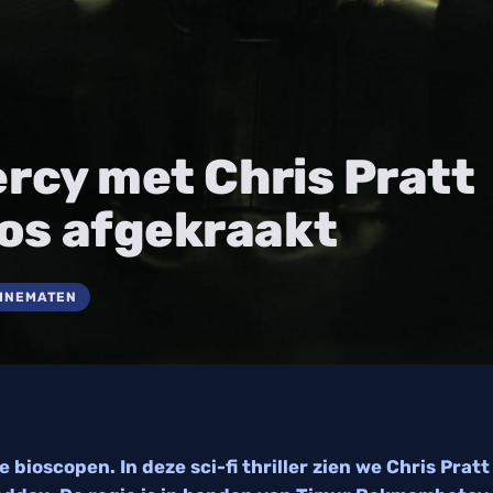
ercy met Chris Pratt
os afgekraakt
CINEMATEN
 bioscopen. In deze sci-fi thriller zien we Chris Pratt