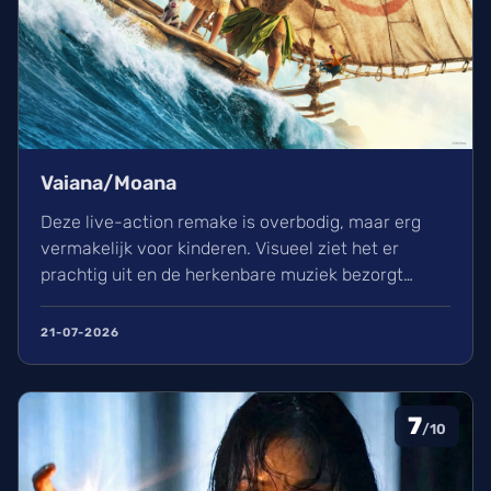
Vaiana/Moana
Deze live-action remake is overbodig, maar erg
vermakelijk voor kinderen. Visueel ziet het er
prachtig uit en de herkenbare muziek bezorgt
kippenvel. Hoewel de lore complex is, zorgt het
avontuur voor een heerlijke ervaring in de
21-07-2026
bioscoop.
7
/10