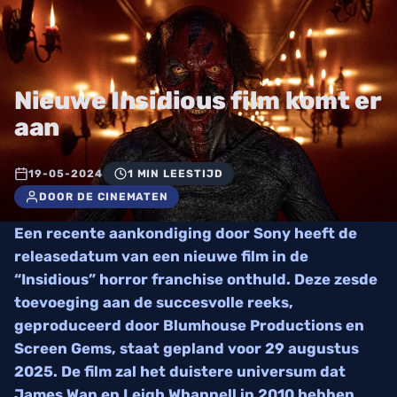
Nieuwe Insidious film komt er
aan
19-05-2024
1 MIN LEESTIJD
DOOR DE CINEMATEN
Een recente aankondiging door Sony heeft de
releasedatum van een nieuwe film in de
“Insidious” horror franchise onthuld. Deze zesde
toevoeging aan de succesvolle reeks,
geproduceerd door Blumhouse Productions en
Screen Gems, staat gepland voor 29 augustus
2025. De film zal het duistere universum dat
James Wan en Leigh Whannell in 2010 hebben