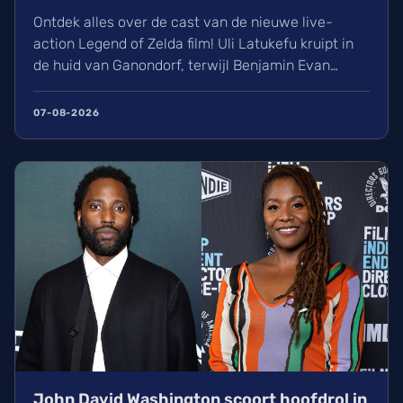
Ontdek alles over de cast van de nieuwe live-
action Legend of Zelda film! Uli Latukefu kruipt in
de huid van Ganondorf, terwijl Benjamin Evan
Ainsworth en Bo Bragason de rollen van Link en
Zelda vertolken. De film, geregisseerd door Wes
07-08-2026
Ball, verschijnt op woensdag 5 mei 2027 in de
Belgische bioscoop. Wij kunnen alvast niet
wachten!
John David Washington scoort hoofdrol in