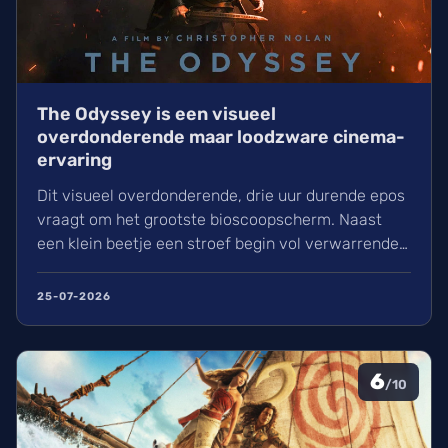
The Odyssey is een visueel
overdonderende maar loodzware cinema-
ervaring
Dit visueel overdonderende, drie uur durende epos
vraagt om het grootste bioscoopscherm. Naast
een klein beetje een stroef begin vol verwarrende
flashbacks en wisselend acteerwerk, evolueert de
film in een indrukwekkend epos vol praktische
25-07-2026
effecten en uniek sound design.
6
/10