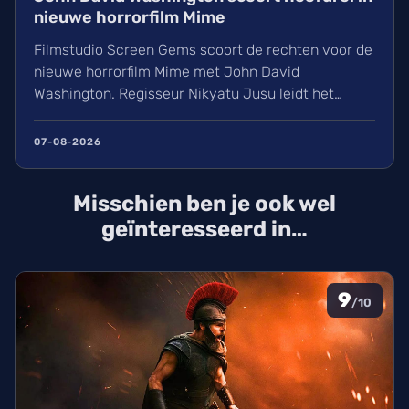
nieuwe horrorfilm Mime
Filmstudio Screen Gems scoort de rechten voor de
nieuwe horrorfilm Mime met John David
Washington. Regisseur Nikyatu Jusu leidt het
bovennatuurlijke project. Ontdek ook het laatste
nieuws over streamingtoppers zoals Hit Man en
07-08-2026
Godzilla Minus One, plus een update over het
TikTok-onderzoek en nieuwe releases zoals The
Misschien ben je ook wel
Thursday Murder Club.
geïnteresseerd in…
9
/10