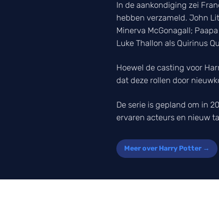
In de aankondiging zei Franc
hebben verzameld. John Lit
Minerva McGonagall; Paapa 
Luke Thallon als Quirinus Qu
Hoewel de casting voor Harr
dat deze rollen door nieuw
De serie is gepland om in 20
ervaren acteurs en nieuw ta
Meer over Harry Potter →
LUISTER NAAR ONZE POD
Elke week het 