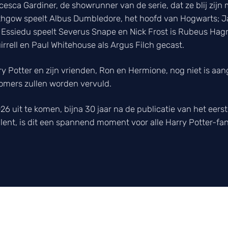
esca Gardiner, de showrunner van de serie, dat ze blij zijn 
hgow speelt Albus Dumbledore, het hoofd van Hogwarts; Ja
Essiedu speelt Severus Snape en Nick Frost is Rubeus Hagri
irrell en Paul Whitehouse als Argus Filch gecast.
y Potter en zijn vrienden, Ron en Hermione, nog niet is aa
komers zullen worden vervuld.
26 uit te komen, bijna 30 jaar na de publicatie van het eer
lent, is dit een spannend moment voor alle Harry Potter-fan
CAST
laatste film- en serienieuws