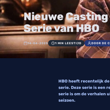
Nieuwe Casting 
Serie van HBO
14-04-2025
1 MIN LEESTIJD
DOOR DE 
HBO heeft recentelijk de
serie. Deze serie is een
serie is om de verhalen u
seizoen.