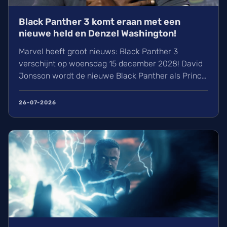
Black Panther 3 komt eraan met een
nieuwe held en Denzel Washington!
Marvel heeft groot nieuws: Black Panther 3
verschijnt op woensdag 15 december 2028! David
Jonsson wordt de nieuwe Black Panther als Prince
T’Challa II. Naast bekende gezichten zoals Letitia
Wright zien we ook Denzel Washington verschijnen.
26-07-2026
De film wordt groots aangepakt op 70mm film en
wij kunnen alvast niet wachten op dit nieuwe
hoofdstuk.