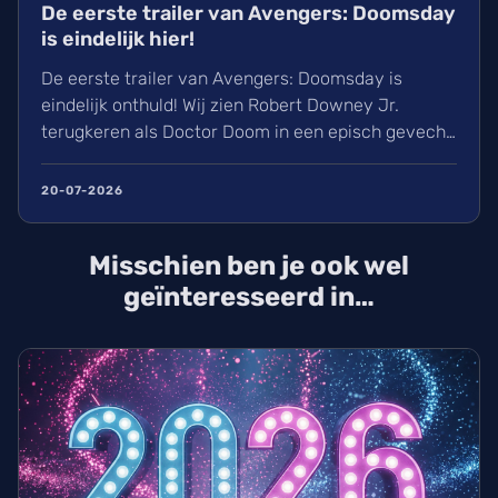
De eerste trailer van Avengers: Doomsday
is eindelijk hier!
De eerste trailer van Avengers: Doomsday is
eindelijk onthuld! Wij zien Robert Downey Jr.
terugkeren als Doctor Doom in een episch gevecht
tussen verschillende werelden. Met de terugkeer
van Chris Evans als Steve Rogers en de originele
20-07-2026
X-Men belooft dit een gigantisch spektakel te
worden. Avengers: Doomsday draait vanaf
Misschien ben je ook wel
woensdag 16 december in de cinema.
geïnteresseerd in…