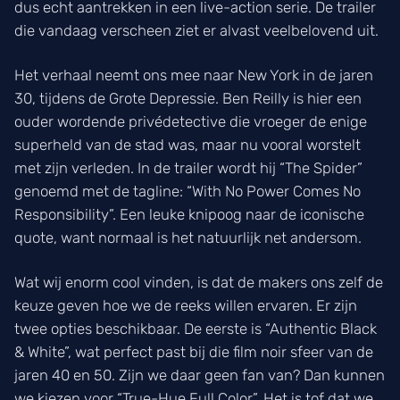
dus echt aantrekken in een live-action serie. De trailer
die vandaag verscheen ziet er alvast veelbelovend uit.
Het verhaal neemt ons mee naar New York in de jaren
30, tijdens de Grote Depressie. Ben Reilly is hier een
ouder wordende privédetective die vroeger de enige
superheld van de stad was, maar nu vooral worstelt
met zijn verleden. In de trailer wordt hij “The Spider”
genoemd met de tagline: “With No Power Comes No
Responsibility”. Een leuke knipoog naar de iconische
quote, want normaal is het natuurlijk net andersom.
Wat wij enorm cool vinden, is dat de makers ons zelf de
keuze geven hoe we de reeks willen ervaren. Er zijn
twee opties beschikbaar. De eerste is “Authentic Black
& White”, wat perfect past bij die film noir sfeer van de
jaren 40 en 50. Zijn we daar geen fan van? Dan kunnen
we kiezen voor “True-Hue Full Color”. Het is tof dat we