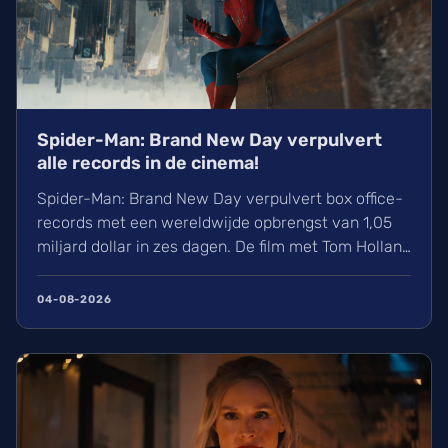
Spider-Man: Brand New Day verpulvert
alle records in de cinema!
Spider-Man: Brand New Day verpulvert box office-
records met een wereldwijde opbrengst van 1,05
miljard dollar in zes dagen. De film met Tom Holland
en Zendaya haalt hiermee bijna Avengers:
Endgame in. Volgens hollywoodreporter.com
04-08-2026
zorgden wij massaal voor uitverkochte zalen,
ondanks de hitte. Ontdek alles over de cast en de
IMAX-release.