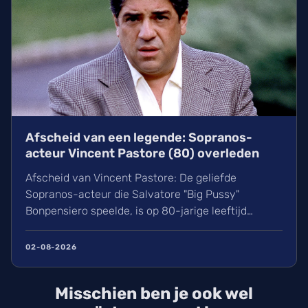
Afscheid van een legende: Sopranos-
acteur Vincent Pastore (80) overleden
Afscheid van Vincent Pastore: De geliefde
Sopranos-acteur die Salvatore "Big Pussy"
Bonpensiero speelde, is op 80-jarige leeftijd
overleden. Ontdek meer over zijn indrukwekkende
carrière van nachtclubeigenaar tot maffia-icoon en
02-08-2026
Broadway-ster. Wij blikken terug op het leven van
deze karakteracteur die een natuurlijke dood stierf
Misschien ben je ook wel
in New York.