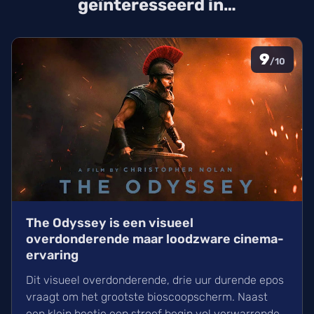
geïnteresseerd in…
9
/10
The Odyssey is een visueel
overdonderende maar loodzware cinema-
ervaring
Dit visueel overdonderende, drie uur durende epos
vraagt om het grootste bioscoopscherm. Naast
een klein beetje een stroef begin vol verwarrende