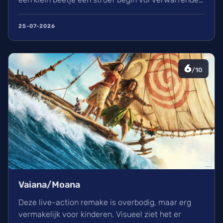
flashbacks en wisselend acteerwerk, evolueert de
film in een indrukwekkend epos vol praktische
25-07-2026
effecten en uniek sound design.
6
/10
Vaiana/Moana
Deze live-action remake is overbodig, maar erg
vermakelijk voor kinderen. Visueel ziet het er