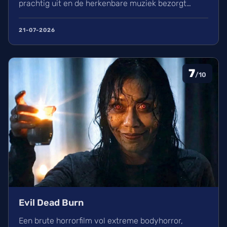
prachtig uit en de herkenbare muziek bezorgt
kippenvel. Hoewel de lore complex is, zorgt het
avontuur voor een heerlijke ervaring in de
21-07-2026
bioscoop.
7
/10
Evil Dead Burn
Een brute horrorfilm vol extreme bodyhorror,