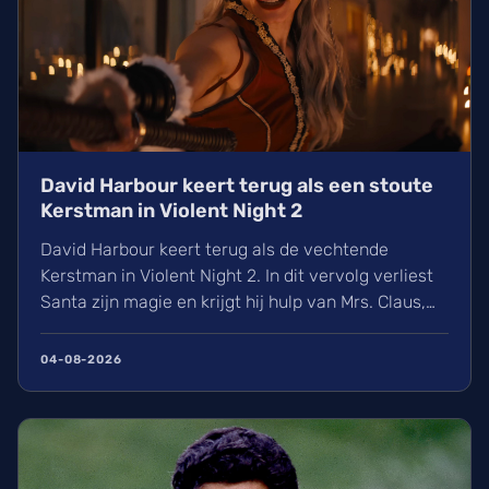
David Harbour keert terug als een stoute
Kerstman in Violent Night 2
David Harbour keert terug als de vechtende
Kerstman in Violent Night 2. In dit vervolg verliest
Santa zijn magie en krijgt hij hulp van Mrs. Claus,
gespeeld door Kristen Bell. Ontdek alles over de
nieuwe cast met Jared Harris, het Viking-verleden
04-08-2026
van Santa en de releasedatum van deze actievolle
kerstfilm in de Belgische bioscopen.