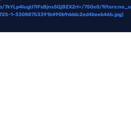
b/7kYLp4IugU7lFsBjnsSQjBZX2rI=/750x0/filters:no_up
725-1-33088753391b490b9dddc2ed4beeb46b.jpg)
CAST
laatste film- en serienieuws