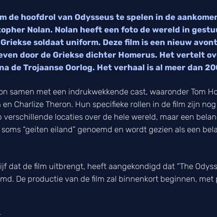
m de hoofdrol van Odysseus te spelen in de aankomen
topher Nolan. Nolan heeft een foto de wereld in ges
e Griekse soldaat uniform. Deze film is een nieuw avon
even door de Griekse dichter Homerus. Het vertelt o
na de Trojaanse Oorlog. Het verhaal is al meer dan 20
on samen met een indrukwekkende cast, waaronder Tom Ho
en Charlize Theron. Hun specifieke rollen in de film zijn n
verschillende locaties over de hele wereld, maar een belangrij
 soms “geiten eiland” genoemd en wordt gezien als een belan
rijf dat de film uitbrengt, heeft aangekondigd dat “The Ody
lmd. De productie van de film zal binnenkort beginnen, met 
t