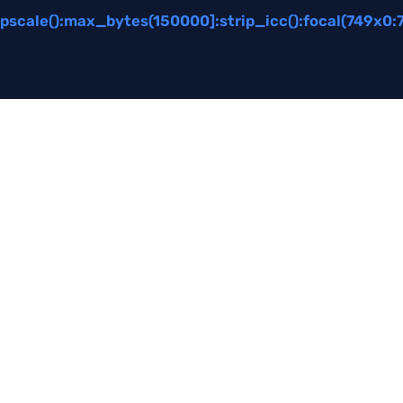
scale():max_bytes(150000]:strip_icc():focal(749x0: