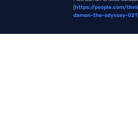
[
https://people.com/thm
damon-the-odyssey-021
LUISTER NAAR ONZE POD
Elke week het 