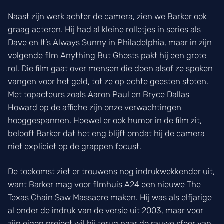
Naast zijn werk achter de camera, zien we Barker ook
graag acteren. Hij had al kleine rolletjes in series als
Dave en It’s Always Sunny in Philadelphia, maar in zijn
volgende film Anything But Ghosts pakt hij een grote
rol. Die film gaat over mensen die doen alsof ze spoken
vangen voor het geld, tot ze op echte geesten stoten.
Met topacteurs zoals Aaron Paul en Bryce Dallas
Howard op de affiche zijn onze verwachtingen
hooggespannen. Hoewel er ook humor in de film zit,
belooft Barker dat het eng blijft omdat hij de camera
niet expliciet op de grappen focust.
De toekomst ziet er trouwens nog indrukwekkender uit,
want Barker mag voor filmhuis A24 een nieuwe The
Texas Chain Saw Massacre maken. Hij was als elfjarige
al onder de indruk van de versie uit 2003, maar voor
zijn eigen project wil hij terug naar de rauwe sfeer van