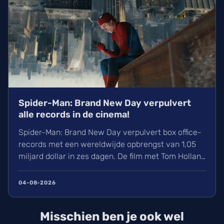
Spider-Man: Brand New Day verpulvert
alle records in de cinema!
Spider-Man: Brand New Day verpulvert box office-
records met een wereldwijde opbrengst van 1,05
miljard dollar in zes dagen. De film met Tom Holland
en Zendaya haalt hiermee bijna Avengers:
Endgame in. Volgens hollywoodreporter.com
04-08-2026
zorgden wij massaal voor uitverkochte zalen,
ondanks de hitte. Ontdek alles over de cast en de
Misschien ben je ook wel
IMAX-release.