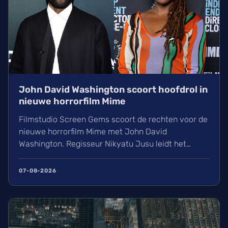
John David Washington scoort hoofdrol in
nieuwe horrorfilm Mime
Filmstudio Screen Gems scoort de rechten voor de
nieuwe horrorfilm Mime met John David
Washington. Regisseur Nikyatu Jusu leidt het
bovennatuurlijke project. Ontdek ook het laatste
nieuws over streamingtoppers zoals Hit Man en
07-08-2026
Godzilla Minus One, plus een update over het
TikTok-onderzoek en nieuwe releases zoals The
Thursday Murder Club.