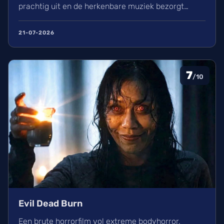
prachtig uit en de herkenbare muziek bezorgt
kippenvel. Hoewel de lore complex is, zorgt het
avontuur voor een heerlijke ervaring in de
21-07-2026
bioscoop.
7
/10
Evil Dead Burn
Een brute horrorfilm vol extreme bodyhorror,