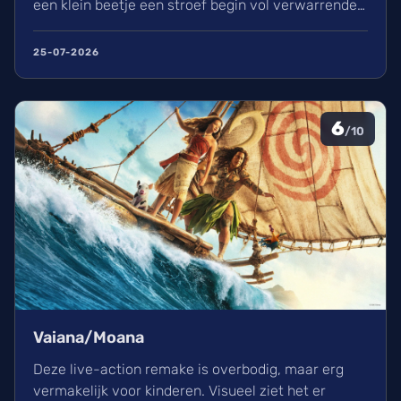
een klein beetje een stroef begin vol verwarrende
flashbacks en wisselend acteerwerk, evolueert de
film in een indrukwekkend epos vol praktische
25-07-2026
effecten en uniek sound design.
6
/10
Vaiana/Moana
Deze live-action remake is overbodig, maar erg
vermakelijk voor kinderen. Visueel ziet het er