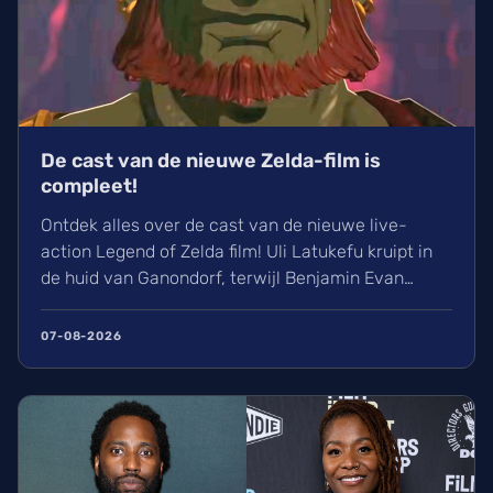
De cast van de nieuwe Zelda-film is
compleet!
Ontdek alles over de cast van de nieuwe live-
action Legend of Zelda film! Uli Latukefu kruipt in
de huid van Ganondorf, terwijl Benjamin Evan
Ainsworth en Bo Bragason de rollen van Link en
Zelda vertolken. De film, geregisseerd door Wes
07-08-2026
Ball, verschijnt op woensdag 5 mei 2027 in de
Belgische bioscoop. Wij kunnen alvast niet
wachten!